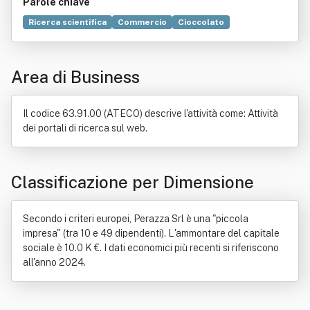
Parole chiave
Ricerca scientifica
Commercio
Cioccolato
Imoco Volley
Servizio
Vino
Birrificio
Grafica
Prosecco
Sport
Agenzia pubblicitaria
Artigianato
Area di Business
Benetton Treviso
Creatività
Progetto
Regolamento dell'Unione europea
Birra
Comunicazione
Pubblicità
Trattamento dei dati personali
Bambini
Il codice 63.91.00 (ATECO) descrive l'attività come: Attività
Consiglio dell'Unione europea
Pistacchio
Web agency
dei portali di ricerca sul web.
Mandorle
Marketing
Torrone
Grissini
Sponsor
Utente
Convegno
Dolce
Partnership
Algoritmo
Cultura
Dato
Distribuzione commerciale
Formazione
Classificazione per Dimensione
Locazione
Multimedialità
Promozione
Secondo i criteri europei, Perazza Srl è una "piccola
impresa" (tra 10 e 49 dipendenti). L'ammontare del capitale
sociale è 10.0 K €. I dati economici più recenti si riferiscono
all'anno 2024.