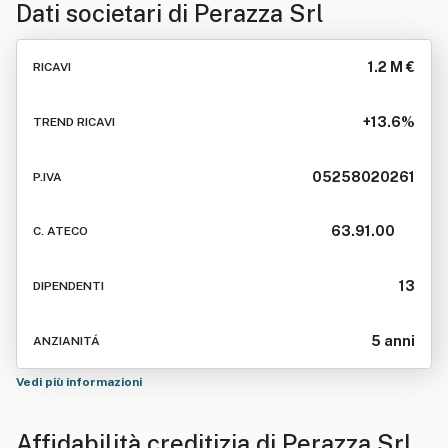
Dati societari di
Perazza Srl
1.2 M €
RICAVI
+13.6%
TREND RICAVI
05258020261
P.IVA
63.91.00
C. ATECO
13
DIPENDENTI
5 anni
ANZIANITÁ
Vedi più informazioni
Affidabilità creditizia di
Perazza Srl