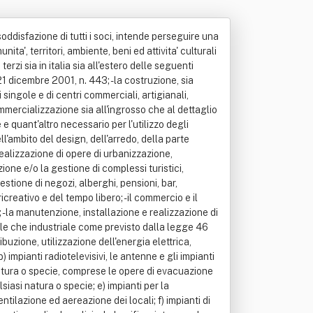
nza conducente; - il commercio all'ingrosso di rottami e sottoprodotti della lavorazione industriale; - il commercio all'ingrosso di altri materiali di recupero non metallici - l'attivita' logistiche di movimentazione merci, stoccaggio e immagazzinamento in merito all'attivita' svolta; - la fornitura di servizi di marketing, di consulenza e di coordinamento aziendale, la formazione del personale e l'elaborazione dei dati a favore di privati, aziende, enti pubblici e/o privati; - interventi di sanificazione specialistica in ambienti sterili e aziende alimentari e di macellazione; - organizzazione, gestione e manutenzione di linee di produzione in aziende alimentari e di macellazione; - manutenzione, gestione e sorveglianza di aree verdi, piscine e campi sportivi; - organizzazione e gestione mense aziendali, interaziendali e scolastiche, self-service, tavole calde, bar, ristoranti, alberghi, camping, centri di preparazione cottura e distribuzione pasti; - organizzazione e gestione di chioschi e punti di ristoro in genere; fornitura, installazione e manutenzione di apparecchi distributori per cibi e bevande; - servizi di catering e banqueting; - servizi di vigilanza armata e non; - servizi di scorta e trasporto valori, documenti, plichi, custodia valori e contazione dei medesimi; - gestione di teleallarmi, telecontrollo su impianti di riscaldamento, condizionamento, frigoriferi ed altri soggetti a rischio; - servizi di ricerca persone, radiotaxi e telesoccorso; - servizi di trattamento conservativo e restauro di beni e edifici; - servizi di manovra, posteggio, rimessaggio e rifornimento di mezzi di trasporto; - gestione parcheggi; - servizio di smistamento bagagli; - servizi di reception, di concierge e maggiordomo aziendale; - assunzione di incarichi di consulenza e gestione in qualita' di responsabile sistema e gestione sicurezza antincendio; - attivita' di installazione, manutenzione e riparazione sia in edifici civili che industriali e in altre opere edili di: impianti elettrici ed elettronici; impianti idraulici, idrosanitari, antincendio, di riscaldamento, di climatizzazione, di condizionamento e raffrescamento dell'aria; impianti di distribuzione del gas; - impianti di telecomunicazione e ricezione radio/televisione; - impianti di cogenerazione di energia, impianti fotovoltaici per la produzione di acqua calda ed energia elettrica, impianti eolici; - servizi di pulizia, di conservazione beni storici e monumenti; - servizi di asportazione scritte da muri, treni e qualsiasi altro oggetto; - servizi di spalatura e sgombero neve; - servizi di spazzamento stradale e relativa raccolta rifiuti, sia manuale che meccanica". 2. 2 - in qualita' di societa' benefit, ai sensi e per gli effetti della legge dicembre 2015, articolo unico, commi 376-384 (di qui in avanti legge di stabilita' 2016), svolgera' le seguenti specifiche finalita' di beneficio comune, e sono pe