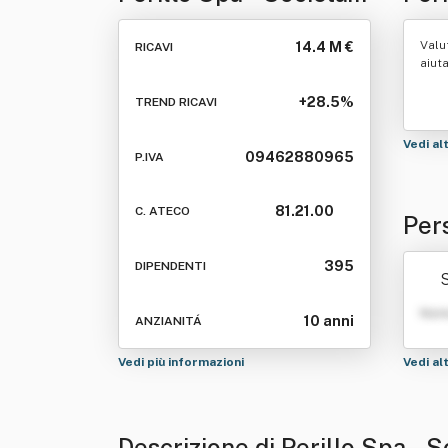
Benefit Ad Azionista
Azi
Valu
14.4 M €
RICAVI
Unico
aiut
+28.5%
TREND RICAVI
Vedi al
09462880965
P.IVA
81.21.00
C. ATECO
Pers
Ad 
395
DIPENDENTI
S
Nom
10 anni
ANZIANITÁ
Vedi più informazioni
Vedi al
Descrizione di Perillo Spa - 