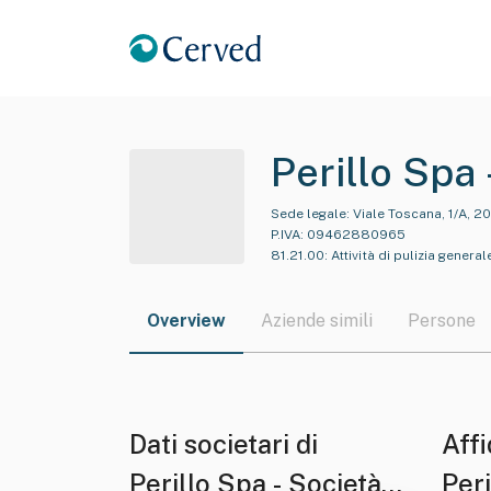
Perillo Spa
Sede legale:
Viale Toscana, 1/A, 20
P.IVA:
09462880965
81.21.00
:
Attività di pulizia generale
Overview
Aziende simili
Persone
Dati societari di
Affi
Perillo Spa - Società
Peri