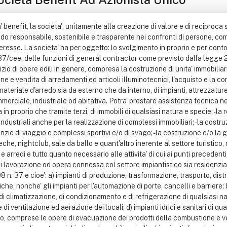
one, di condizionamento e di refrigerazione di qualsiasi natura o specie, comprese le opere di evacuazione dei prodotti della combustione e delle condense, e di ventilazione ed aerazione dei locali; d) impianti idrici e sanitari di qualsiasi natura o specie; e) impianti per la distribuzione e l'utilizzazione di gas di qualsiasi tipo, comprese le opere di evacuazione dei prodotti della combustione e ventilazione ed aereazione dei locali; f) impianti di sollevamento di persone o di cose per mezzo di ascensori, di montacarichi, di scale mobili e simili; g) impianti di protezione antincendio; - la pulizia, la bonifica, interna ed esterna, la sanificazione e la derattizzazione, le disinfezioni e la disinfestazione di locali destinati a qualunque uso; - il trasporto di cose e merci per conto terzi con eventuale presa consegna e deposito; - il facchinaggio svolto anche con l'ausilio di mezzi meccanici; - tutte le operazioni preparatorie ed accessorie al trasporto di cose e merci, anche presso terzi, quali pesatura, controllo di ricezione, immagazzinamento, confezionamento, imballaggio, insaccamento, indirizzamento, preparazioni di spedizioni; - la custodia e la conservazione di merci e derrate di terzi anche associate ad attivita' di selezione, pulitura, lavaggio e confezionamento; - la guardiania e la sorveglianza di locali, stabilimenti, edifici, impianti e magazzini di terzi; - l'attivita' di movimentazione connesse al rifornimento, esposizione e distribuzione di merci e derrate presso mense, banchi di mescita, punti di distribuzione manuali ed automatici, in locali o spazi con attivita' industriali, commerciali, terziarie anche aperte al pubblico; - i servizi di ritiro, trasporto, archiviazione e conservazione di documenti; - servizi di lavanderia per collettivita', quali: industrie, alberghi, ospedali e similari; - l' autotrasporto merci per conto terzi, nonche' deposito; - spedizioni nazionali ed internazionali per conto terzi; - l'assunzione di lavori di trasporto svolti anche con l'ausilio di mezzi meccanici o diversi, propri e non; - la logistica, facchinaggio, magazzino, noleggio di autoveicoli, motoveicoli e imbarcazioni, rimorchi e semirimorchi; - il commercio di autoveicoli, motoveicoli ed imbarcazioni, rimorchi e semirimorchi nuovi ed usati. - ogni altra attivita' tecnicamente accessoria, complementare e funzionale alle attivita' di cui sopra. La societa' nell'esecuzione di contratti e appalti puo' avvalersi della prestazione di ausiliari, l'attivita' dei quali possa essere remunerata sulla base di contratti di lavoro tipici disciplinati da norme di legge; - la commercializzazione di prodotti igienici civili e industriali; - il commercio all'ingrosso di beni non alimentari nei settori sopraspecificati; - organizzazione, e allestimento di eventi e feste privati e/o commerciali e/o promozionali, la locazione di spazi mobili e immobili per lo svolgimento di attivita' connesse al tempo libero in genere. - attivita' di raccolta e trasporto di rifiuti solidi urbani, pericolosi e non, loro trattamento e smaltimento; - attivita' di trasporto rifiuti e di cose in generale; servizi di carico/scarico di merci e pesatura di beni, automezzi e materiali di ogni genere e tipo - progettazione, realizzazione gestione ed erogazione dei servizi inerenti il sistema integrato dei rifiuti; - gestione di magazzini, piazzali e aree per deposito e stoccaggio di materiali di recupero e/o destinati al riciclaggio; - attivita' di recupero e preparazione per il riciclaggio di materiale di scarto e di ogni tipo di rifiuto urbano, industriale, speciale, sanitario, pericoloso vendita e commercio di rottami, cascami e materiale di recupero vario nonche' di beni funzionali allo scopo e dei prodotti di risulta - disinfezione e disinfestazione ambientale; - consulenza in campo ambientale ed in tema di attivita' di raccolta, trasporto, trasformazione e smaltimento rifiuti di ogni genere e tipo, con o senza detenzione del rifiuto; - autotrasporto di cose per conto terzi, pulizia, disinfestazione, disinfezione e derattizzazione servizio di affissione e deaffissione manifesti - noleggio attrezzature e mezzi pesanti se