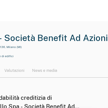
 - Società Benefit Ad Azion
136, Milano (MI)
 di edifici
Valutazioni
News e media
dabilità creditizia di
llo Spa - Società Benefit Ad