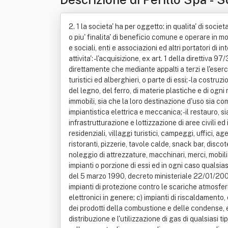
2. 1 la societa' ha per oggetto: in qualita' di societa' benefit, la societa', unitamente alla creazione di valore e di reciproca soddisfazione di tutti i soci, intende perseguire una o piu' finalita' di beneficio comune e operare in modo responsabile, sostenibile e trasparente nei confronti di persone, comunita', territori, ambiente, beni ed attivita' culturali e sociali, enti e associazioni ed altri portatori di interesse. La societa' ha per oggetto: lo svolgimento in proprio e per conto terzi sia in italia sia all'estero delle seguenti attivita': - l'acquisizione, ex art. 1 della direttiva 97/37/cee, delle funzioni di general contractor come previsto dalla legge 21 dicembre 2001, n. 443; - la costruzione, sia direttamente che mediante appalti a terzi e l'esercizio di opere edili in genere, compresa la costruzione di unita' immobiliari singole e di centri commerciali, artigianali, turistici ed alberghieri, o parte di essi; - la costruzione e vendita di arredamenti ed articoli illuminotecnici, l'acquisto e la commercializzazione sia all'ingrosso che al dettaglio del legno, del ferro, di materie plastiche e di ogni materiale d'arredo sia da esterno che da interno, di impianti, attrezzature e quant'altro necessario per l'utilizzo degli immobili, sia che la loro destinazione d'uso sia commerciale, industriale od abitativa. Potra' prestare assistenza tecnica nell'ambito del design, dell'arredo, della parte impiantistica elettrica e meccanica; - il restauro, sia in proprio che tramite terzi, di immobili di qualsiasi natura e specie; - la realizzazione di opere di urbanizzazione, infrastrutturazione e lottizzazione di aree civili ed industriali anche per la realizzazione di complessi immobiliari; - la costruzione e/o la gestione di complessi turistici, residenziali, villaggi turistici, campeggi, uffici, agenzie di viaggio e complessi sportivi e/o di svago; - la costruzione e/o la gestione di negozi, alberghi, pensioni, bar, ristoranti, pizzerie, tavole calde, snack bar, discoteche, nightclub, sale da ballo e quant'altro inerente al settore turistico, ricreativo e del tempo libero; - il commercio e il noleggio di attrezzature, macchinari, merci, mobili e arredi e tutto quanto necessario alle attivita' di cui ai punti precedenti; - la manutenzione, installazione e realizzazione di impianti o porzione di essi ed in ogni caso qualsiasi lavorazione od opera connessa col settore impiantistico sia residenziale che industriale come previsto dalla legge 46 del 5 marzo 1990, decreto ministeriale 22/01/2008 n. 37 e cioe': a) impianti di produzione, trasformazione, trasporto, distribuzione, utilizzazione dell'energia elettrica, impianti di protezione contro le scariche atmosferiche, nonche' gli impianti per l'automazione di porte, cancelli e barriere; b) impianti radiotelevisivi, le antenne e gli impianti elettronici in genere; c) impianti di riscaldamento, di climatizzazi