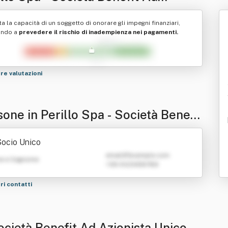
onista Unico
ta la capacità di un soggetto di onorare gli impegni finanziari,
ando a
prevedere il rischio di inadempienza nei pagamenti.
tre valutazioni
one in Perillo Spa - Società Benefit
Azionista Unico
ocio Unico
emailATexample.com
e e Cognome
+39 0123456789
tri contatti
Società Benefit Ad Azionista Unico