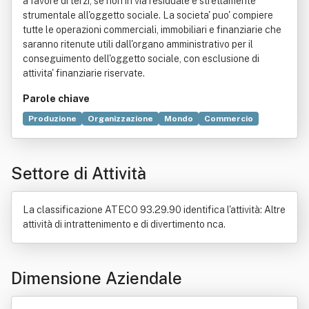
a favore di terzi, se non in via residuale e strettamente
strumentale all'oggetto sociale. La societa' puo' compiere
tutte le operazioni commerciali, immobiliari e finanziarie che
saranno ritenute utili dall'organo amministrativo per il
conseguimento dell'oggetto sociale, con esclusione di
attivita' finanziarie riservate.
Parole chiave
Produzione
Organizzazione
Mondo
Commercio
Opuscolo
Videogioco
Elettronica
Carta
Diapositiva
Editoria
Fisica
Genere letterario
Giornale
Settore di Attività
Periodico
Rivista
Stampa
La classificazione ATECO 93.29.90 identifica l'attività: Altre
attività di intrattenimento e di divertimento nca.
Dimensione Aziendale