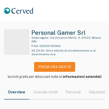
Personal Gamer Srl
Sede legale:
Via Vincenzo Monti, 4, 20123, Milano
(MI)
P.IVA:
08555730962
93.29.90
:
Altre attività di intrattenimento e di
divertimento nca
PROVA ORA GRATIS
Iscriviti gratis per sbloccare tutte le
informazioni aziendali
Overview
Aziende simili
Persone
Valutazioni