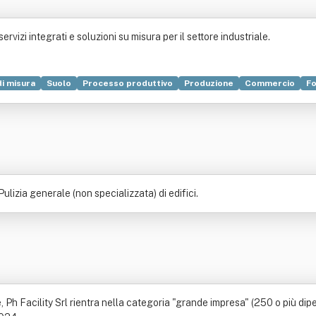
 servizi integrati e soluzioni su misura per il settore industriale.
i misura
Suolo
Processo produttivo
Produzione
Commercio
F
te elettronico
Energia
Ferrovia
Gestione dei rifiuti
Impianto ind
ulizia generale (non specializzata) di edifici.
Ph Facility Srl rientra nella categoria "grande impresa" (250 o più dipe