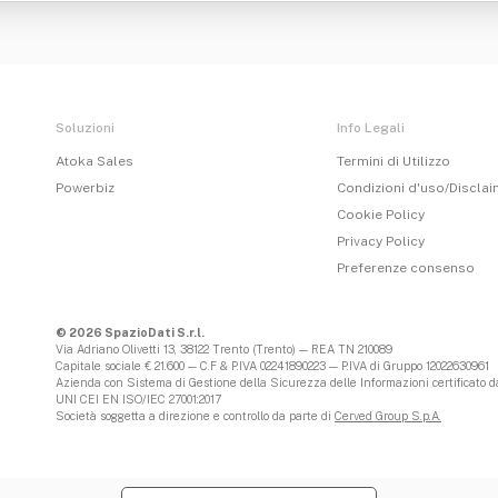
Soluzioni
Info Legali
Atoka Sales
Termini di Utilizzo
Powerbiz
Condizioni d'uso/Discla
Cookie Policy
Privacy Policy
Preferenze consenso
© 2026 SpazioDati S.r.l.
Via Adriano Olivetti 13, 38122 Trento (Trento) — REA TN 210089
Capitale sociale € 21.600 — C.F & P.IVA 02241890223 — P.IVA di Gruppo 12022630961
Azienda con Sistema di Gestione della Sicurezza delle Informazioni certificato da
UNI CEI EN ISO/IEC 27001:2017
Società soggetta a direzione e controllo da parte di
Cerved Group S.p.A.