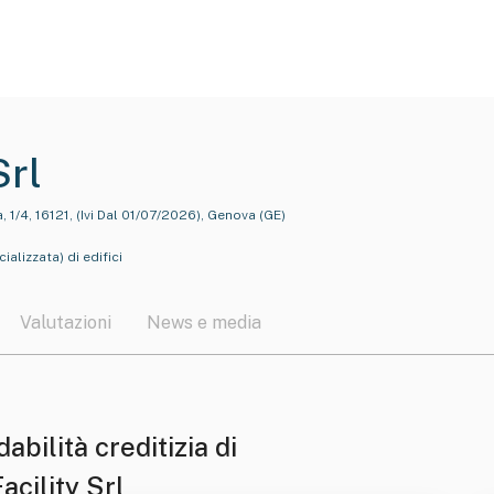
Srl
 1/4, 16121, (Ivi Dal 01/07/2026), Genova (GE)
ializzata) di edifici
Valutazioni
News e media
dabilità creditizia di
acility Srl