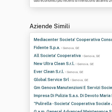
dati economici più recenti si riferiscono all'anno 
Aziende Simili
Mediacenter Societa' Cooperativa Cons
Fidente S.p.a.
• Genova, GE
All Societa' Cooperativa
• Genova, GE
New Ultra Clean S.r.l.
• Genova, GE
Ever Clean S.r.l.
• Genova, GE
Global Service Srl
• Genova, GE
Gm Genova Manutenzioni E Servizi Societ
Impresa Di Pulizia S.a.s. Di Devoto Mari
"Pulirella - Societa' Cooperativa Sociale
G.a.m. General Advanced Maintenance Ser