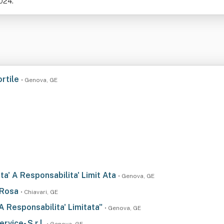
2024.
ortile
• Genova, GE
a' A Responsabilita' Limit Ata
• Genova, GE
a Rosa
• Chiavari, GE
 A Responsabilita' Limitata"
• Genova, GE
vice- S.r.l.