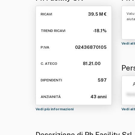
Valu
39.5 M €
RICAVI
aiut
-18.1%
TREND RICAVI
Vedi al
02436870105
P.IVA
81.21.00
C. ATECO
Pers
597
DIPENDENTI
A
Nom
43 anni
ANZIANITÁ
Vedi più informazioni
Vedi al
Descrizione di Ph Facility Srl