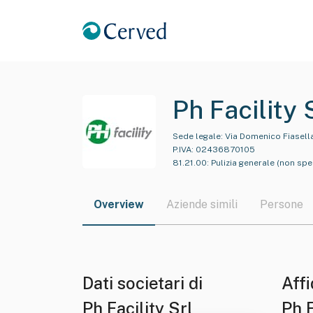
Ph Facility 
Sede legale:
Via Domenico Fiasella,
P.IVA:
02436870105
81.21.00
:
Pulizia generale (non spec
Overview
Aziende simili
Persone
Dati societari di
Affi
Ph Facility Srl
Ph F