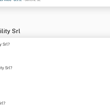
• Genova, GE
lity Srl
y Srl
?
ty Srl
?
rl
?