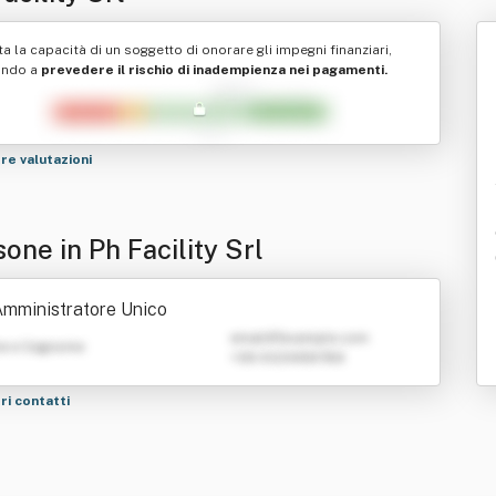
ta la capacità di un soggetto di onorare gli impegni finanziari,
ando a
prevedere il rischio di inadempienza nei pagamenti.
tre valutazioni
one in Ph Facility Srl
mministratore Unico
emailATexample.com
e e Cognome
+39 0123456789
tri contatti