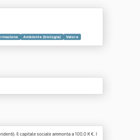
ormazione
Ambiente (biologia)
Valore
ustriale
Progettazione
Ricerca scientifica
ndenti). Il capitale sociale ammonta a 100.0 K €. I