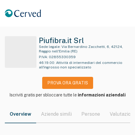
Piufibra.it Srl
Sede legale:
Via Bernardino Zacchetti, 6, 42124,
Reggio nell'Emilia (RE)
P.IVA:
02855330359
46.19.00
:
Attività di intermediari del commercio
all'ingrosso non specializzato
PROVA ORA GRATIS
Iscriviti gratis per sbloccare tutte le
informazioni aziendali
Overview
Aziende simili
Persone
Valutazioni