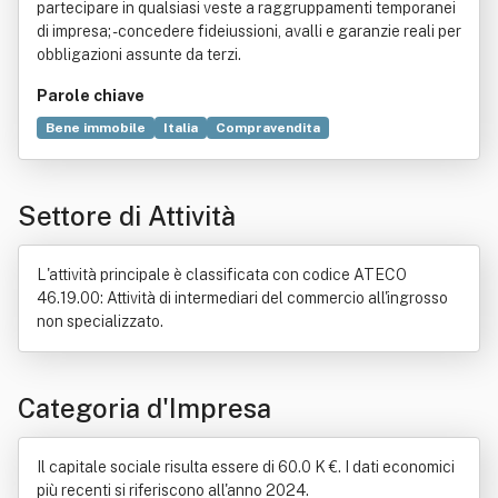
partecipare in qualsiasi veste a raggruppamenti temporanei
di impresa; - concedere fideiussioni, avalli e garanzie reali per
obbligazioni assunte da terzi.
Parole chiave
Bene immobile
Italia
Compravendita
Telecomunicazione
Consulenza
Legge
Operatore telefonico
Prodotto (economia)
Settore di Attività
Promozione
Telefonia mobile
L'attività principale è classificata con codice ATECO
46.19.00: Attività di intermediari del commercio all'ingrosso
non specializzato.
Categoria d'Impresa
Il capitale sociale risulta essere di 60.0 K €. I dati economici
più recenti si riferiscono all'anno 2024.