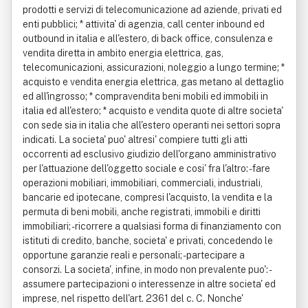
prodotti e servizi di telecomunicazione ad aziende, privati ed
enti pubblici; * attivita' di agenzia, call center inbound ed
outbound in italia e all'estero, di back office, consulenza e
vendita diretta in ambito energia elettrica, gas,
telecomunicazioni, assicurazioni, noleggio a lungo termine; *
acquisto e vendita energia elettrica, gas metano al dettaglio
ed all'ingrosso; * compravendita beni mobili ed immobili in
italia ed all'estero; * acquisto e vendita quote di altre societa'
con sede sia in italia che all'estero operanti nei settori sopra
indicati. La societa' puo' altresi' compiere tutti gli atti
occorrenti ad esclusivo giudizio dell'organo amministrativo
per l'attuazione dell'oggetto sociale e cosi' fra l'altro: - fare
operazioni mobiliari, immobiliari, commerciali, industriali,
bancarie ed ipotecane, compresi l'acquisto, la vendita e la
permuta di beni mobili, anche registrati, immobili e diritti
immobiliari; - ricorrere a qualsiasi forma di finanziamento con
istituti di credito, banche, societa' e privati, concedendo le
opportune garanzie reali e personali; - partecipare a
consorzi. La societa', infine, in modo non prevalente puo': -
assumere partecipazioni o interessenze in altre societa' ed
imprese, nel rispetto dell'art. 2361 del c. C. Nonche'