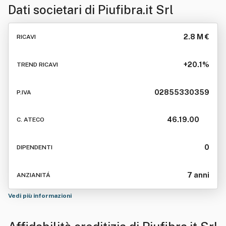
Dati societari di
Piufibra.it Srl
2.8 M €
RICAVI
+20.1%
TREND RICAVI
02855330359
P.IVA
46.19.00
C. ATECO
0
DIPENDENTI
7 anni
ANZIANITÁ
Vedi più informazioni