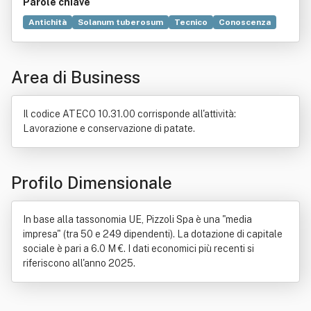
Parole chiave
Antichità
Solanum tuberosum
Tecnico
Conoscenza
Materie prime
Prodotto
Diritto
Ristorante
Industria
Surgelati
Distribuzione commerciale
Area di Business
Allium cepa
Ceramica
Imballaggio
Investimento
Latticini
Nutrizione
Onere (diritto)
Ordine professionale
Il codice ATECO 10.31.00 corrisponde all'attività:
Lavorazione e conservazione di patate.
Profilo Dimensionale
In base alla tassonomia UE, Pizzoli Spa è una "media
impresa" (tra 50 e 249 dipendenti). La dotazione di capitale
sociale è pari a 6.0 M €. I dati economici più recenti si
riferiscono all'anno 2025.