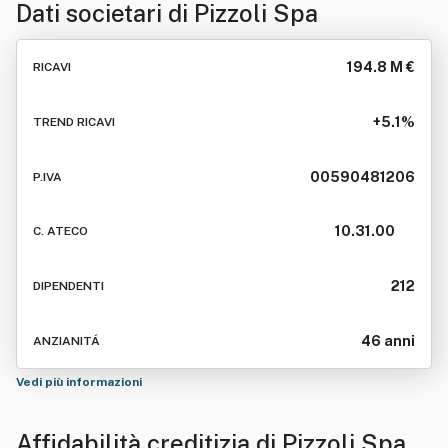
Dati societari di
Pizzoli Spa
194.8 M €
RICAVI
+5.1%
TREND RICAVI
00590481206
P.IVA
10.31.00
C. ATECO
212
DIPENDENTI
46 anni
ANZIANITÁ
Vedi più informazioni
Affidabilità creditizia di
Pizzoli Spa