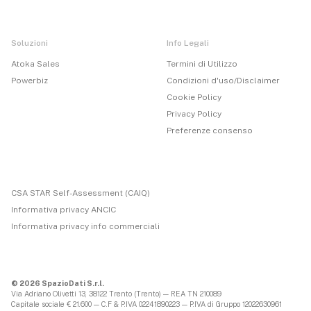
Soluzioni
Info Legali
Atoka Sales
Termini di Utilizzo
Powerbiz
Condizioni d'uso/Disclaimer
Cookie Policy
Privacy Policy
Preferenze consenso
CSA STAR Self-Assessment (CAIQ)
Informativa privacy ANCIC
Informativa privacy info commerciali
© 2026 SpazioDati S.r.l.
Via Adriano Olivetti 13, 38122 Trento (Trento) — REA TN 210089
Capitale sociale € 21.600 — C.F & P.IVA 02241890223 — P.IVA di Gruppo 12022630961