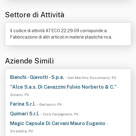
Attrezzo
Bene immobile
Isolamento termico
Settore di Attività
Nastro trasportatore
Sigaretta
Il codice di attività ATECO 22.29.09 corrisponde a:
Fabbricazione di altri articoli in materie plastiche nca.
Aziende Simili
Bianchi - Giavotti - S.p.a.
• San Martino Siccomario, PV
"Alce S.a.s. Di Cavazzini Fulvio Norberto & C."
•
Siziano, PV
Farina S.r.l.
• Garlasco, PV
Quimari S.r.l.
• Cura Carpignano, PV
Magic Capsule Di Carvani Mauro Eugenio
•
Stradella, PV