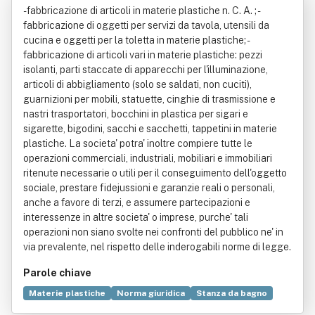
- fabbricazione di articoli in materie plastiche n. C. A. ; -
fabbricazione di oggetti per servizi da tavola, utensili da
cucina e oggetti per la toletta in materie plastiche; -
fabbricazione di articoli vari in materie plastiche: pezzi
isolanti, parti staccate di apparecchi per l'illuminazione,
articoli di abbigliamento (solo se saldati, non cuciti),
guarnizioni per mobili, statuette, cinghie di trasmissione e
nastri trasportatori, bocchini in plastica per sigari e
sigarette, bigodini, sacchi e sacchetti, tappetini in materie
plastiche. La societa' potra' inoltre compiere tutte le
operazioni commerciali, industriali, mobiliari e immobiliari
ritenute necessarie o utili per il conseguimento dell'oggetto
sociale, prestare fidejussioni e garanzie reali o personali,
anche a favore di terzi, e assumere partecipazioni e
interessenze in altre societa' o imprese, purche' tali
operazioni non siano svolte nei confronti del pubblico ne' in
via prevalente, nel rispetto delle inderogabili norme di legge.
Parole chiave
Materie plastiche
Norma giuridica
Stanza da bagno
Abbigliamento
Illuminazione
Cinghia
Produzione