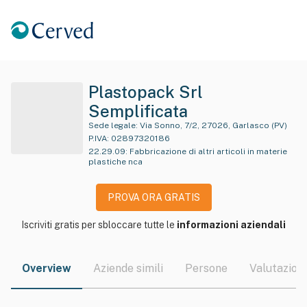
Plastopack Srl
Semplificata
Sede legale:
Via Sonno, 7/2, 27026, Garlasco (PV)
P.IVA:
02897320186
22.29.09
:
Fabbricazione di altri articoli in materie
plastiche nca
PROVA ORA GRATIS
Iscriviti gratis per sbloccare tutte le
informazioni aziendali
Overview
Aziende simili
Persone
Valutazioni