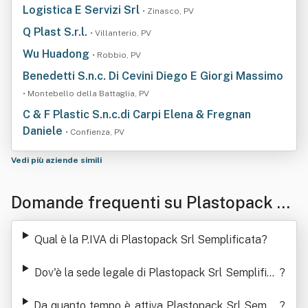
Logistica E Servizi Srl
• Zinasco, PV
Q Plast S.r.l.
• Villanterio, PV
Wu Huadong
• Robbio, PV
Benedetti S.n.c. Di Cevini Diego E Giorgi Massimo
• Montebello della Battaglia, PV
C & F Plastic S.n.c.di Carpi Elena & Fregnan
Daniele
• Confienza, PV
Vedi più aziende simili
Domande frequenti su Plastopack Sr
l Semplificata
Qual è la P.IVA di Plastopack Srl Semplificata
?
Dov'è la sede legale di Plastopack Srl Semplifica
?
ta
Da quanto tempo è attiva Plastopack Srl Sempli
?