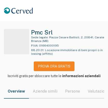
Pmc Srl
Sede legale:
Piazza Cesare Battisti, 2, 20841, Carate
Brianza (MB)
P.IVA:
01664000195
68.20.01
:
Locazione immobiliare di beni propri o in
leasing (affitto)
PROVA ORA GRATIS
Iscriviti gratis per sbloccare tutte le
informazioni aziendali
Overview
Aziende simili
Persone
Valutazioni