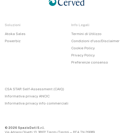
Soluzioni
Info Legali
Atoka Sales
Termini di Utilizzo
Powerbiz
Condizioni d'uso/Disclaimer
Cookie Policy
Privacy Policy
Preferenze consenso
CSA STAR Self-Assessment (CAIQ)
Informativa privacy ANCIC
Informativa privacy info commerciali
© 2026 SpazioDati S.r.l.
Via Adriano Olivetti 13, 38122 Trento (Trento) — REA TN 210089