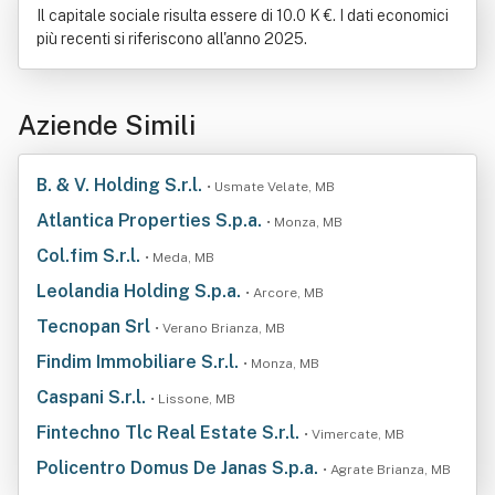
Il capitale sociale risulta essere di 10.0 K €. I dati economici
più recenti si riferiscono all'anno 2025.
Aziende Simili
B. & V. Holding S.r.l.
• Usmate Velate, MB
Atlantica Properties S.p.a.
• Monza, MB
Col.fim S.r.l.
• Meda, MB
Leolandia Holding S.p.a.
• Arcore, MB
Tecnopan Srl
• Verano Brianza, MB
Findim Immobiliare S.r.l.
• Monza, MB
Caspani S.r.l.
• Lissone, MB
Fintechno Tlc Real Estate S.r.l.
• Vimercate, MB
Policentro Domus De Janas S.p.a.
• Agrate Brianza, MB