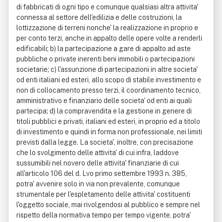
di fabbricati di ogni tipo e comunque qualsiasi altra attivita'
connessa al settore dell'edilizia e delle costruzioni, la
lottizzazione di terreni nonche' la realizzazione in proprio e
per conto terzi, anche in appalto delle opere volte a renderli
edificabili; b) la partecipazione a gare di appalto ad aste
pubbliche o private inerenti beni immobili o partecipazioni
societarie; c) l'assunzione di partecipazioni in altre societa'
od enti italiani ed esteri, allo scopo di stabile investimento e
non di collocamento presso terzi, il coordinamento tecnico,
amministrativo e finanziario delle societa' od enti ai quali
partecipa; d) la compravendita e la gestione in genere di
titoli pubblici e privati, italiani ed esteri, in proprio ed a titolo
di investimento e quindi in forma non professionale, nei limiti
previsti dalla legge. La societa', inoltre, con precisazione
che lo svolgimento delle attivita' di cui infra, laddove
sussumibili nel novero delle attivita' finanziarie di cui
all'articolo 106 del d. Lvo primo settembre 1993 n. 385,
potra' avvenire solo in via non prevalente, comunque
strumentale per l'espletamento delle attivita' costituenti
l'oggetto sociale, mai rivolgendosi al pubblico e sempre nel
rispetto della normativa tempo per tempo vigente, potra'