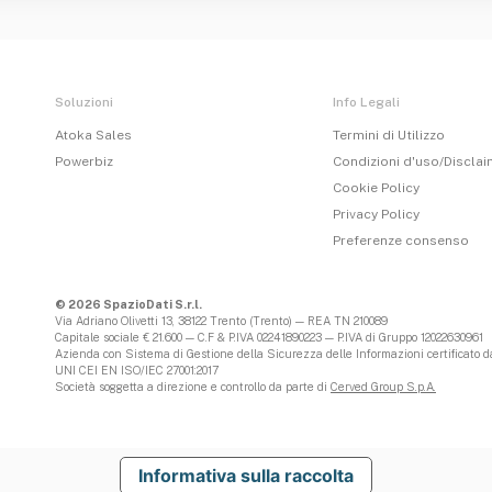
Soluzioni
Info Legali
Atoka Sales
Termini di Utilizzo
Powerbiz
Condizioni d'uso/Discla
Cookie Policy
Privacy Policy
Preferenze consenso
© 2026 SpazioDati S.r.l.
Via Adriano Olivetti 13, 38122 Trento (Trento) — REA TN 210089
Capitale sociale € 21.600 — C.F & P.IVA 02241890223 — P.IVA di Gruppo 12022630961
Azienda con Sistema di Gestione della Sicurezza delle Informazioni certificato da
UNI CEI EN ISO/IEC 27001:2017
Società soggetta a direzione e controllo da parte di
Cerved Group S.p.A.
Informativa sulla raccolta