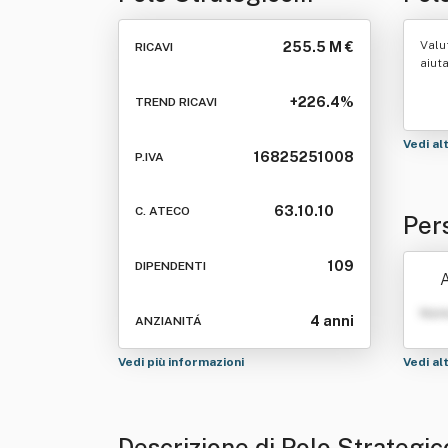
Nazionale Spa
Valu
255.5 M €
RICAVI
aiut
+226.4%
TREND RICAVI
Vedi al
16825251008
P.IVA
63.10.10
C. ATECO
Per
pa
109
DIPENDENTI
A
Nom
4 anni
ANZIANITÁ
Vedi più informazioni
Vedi al
Descrizione di Polo Strategi