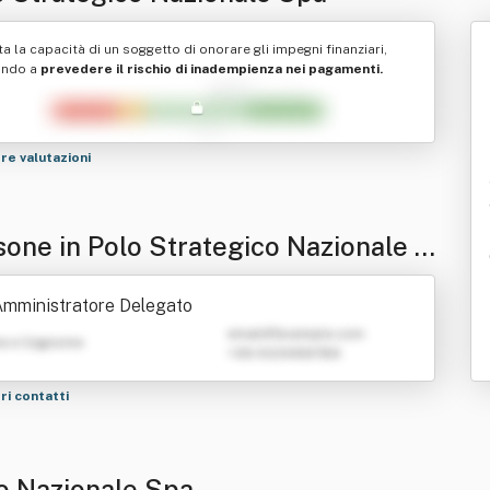
ta la capacità di un soggetto di onorare gli impegni finanziari,
ando a
prevedere il rischio di inadempienza nei pagamenti.
tre valutazioni
sone in Polo Strategico Nazionale S
mministratore Delegato
emailATexample.com
e e Cognome
+39 0123456789
tri contatti
co Nazionale Spa