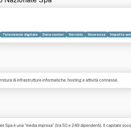
Televisione digitale
Data center
Servizio
Sicurezza
Impatto am
a)
Bene immobile
Platform as a service
Server
ediazione finanziaria
Utente
rnitura di infrastrutture informatiche, hosting e attività connesse.
e Spa è una "media impresa" (tra 50 e 249 dipendenti). Il capitale social