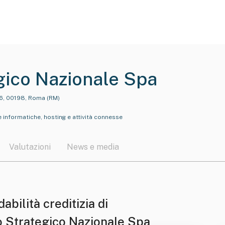
gico Nazionale Spa
 6, 00198, Roma (RM)
re informatiche, hosting e attività connesse
Valutazioni
News e media
dabilità creditizia di
o Strategico Nazionale Spa