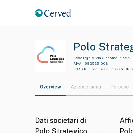
Polo Strate
Sede legale:
Via Giacomo Puccini,
P.IVA:
16825251008
63.10.10
:
Fornitura di infrastruttu
Overview
Aziende simili
Persone
Dati societari di
Affi
Polo Strategico
Pol