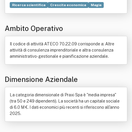
Ricerca scientifica
Crescita economica
Magia
Consulenza
Settimana
Strategia
Android
Spirito
Account
Coraggio
Mercato del lavoro
Processi
Ambito Operativo
Vista
App
Servizio
Leadership
Manutenzione
Bene
Sistema operativo
Decreto legislativo
Distribuzione commerciale
Il codice di attività ATECO 70.22.09 corrisponde a: Altre
Fondo comune di investimento
Formazione
Hardware
attività di consulenza imprenditoriale e altra consulenza
Italia
Leasing
Regioni d'Italia
Ricerca di mercato
amministrativo-gestionale e pianificazione aziendale.
Software
Dimensione Aziendale
La categoria dimensionale di Praxi Spa è "media impresa"
(tra 50 e 249 dipendenti). La società ha un capitale sociale
di 6.0 M €. I dati economici più recenti si riferiscono all'anno
2025.