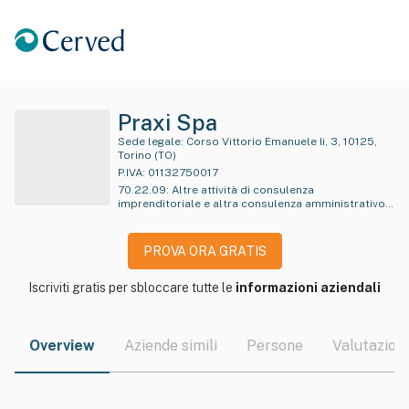
Praxi Spa
Sede legale:
Corso Vittorio Emanuele Ii, 3, 10125,
Torino (TO)
P.IVA:
01132750017
70.22.09
:
Altre attività di consulenza
imprenditoriale e altra consulenza amministrativo-
gestionale e pianificazione aziendale
PROVA ORA GRATIS
Iscriviti gratis per sbloccare tutte le
informazioni aziendali
Overview
Aziende simili
Persone
Valutazioni