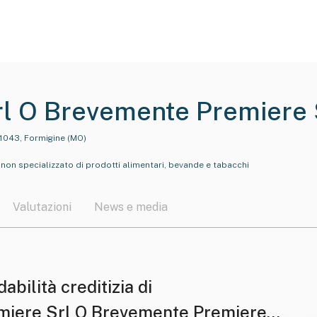
rl O Brevemente Premiere 
41043, Formigine (MO)
non specializzato di prodotti alimentari, bevande e tabacchi
Valutazioni
News e media
dabilità creditizia di
miere Srl O Brevemente Premiere