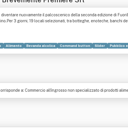
a diventare nuovamente il palcoscenico della seconda edizione di Fuori
.Per 3 giorni, 19 locali selezionati, tra botteghe, enoteche, banchi del 
o
Alimento
Bevanda alcolica
Command button
Slider
Pubblico e
osticceria
Tavola calda
Torrefazione
rrisponde a: Commercio all'ingrosso non specializzato di prodotti alime