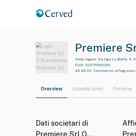
Premiere S
Sede legale:
Via Ugo La Malfa, 9, 
P.IVA:
02976660361
46.39.00
:
Commercio all'ingrosso 
Overview
Aziende simili
Persone
Dati societari di
Affi
Premiere Srl O
Pre