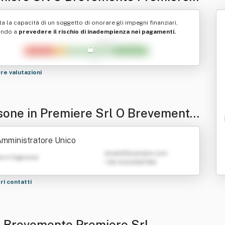
ta la capacità di un soggetto di onorare gli impegni finanziari,
ando a
prevedere il rischio di inadempienza nei pagamenti.
tre valutazioni
sone in Premiere Srl O Brevemente
miere Srl
mministratore Unico
emailATexample.com
e e Cognome
+39 0123456789
tri contatti
 O Brevemente Premiere Srl