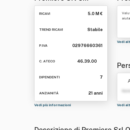
Brevemente Premiere
Srl
Valu
5.0 M €
RICAVI
Srl
aiut
Stabile
TREND RICAVI
Vedi al
02976660361
P.IVA
46.39.00
C. ATECO
Per
Pre
7
DIPENDENTI
A
Nom
21 anni
ANZIANITÁ
Vedi più informazioni
Vedi al
Descrizione di Premiere Srl