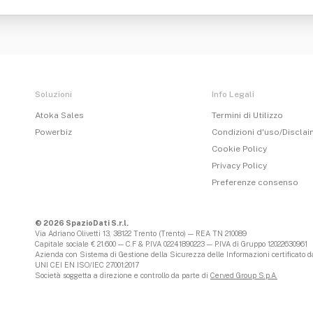
Soluzioni
Info Legali
Atoka Sales
Termini di Utilizzo
Powerbiz
Condizioni d'uso/Discla
Cookie Policy
Privacy Policy
Preferenze consenso
© 2026 SpazioDati S.r.l.
Via Adriano Olivetti 13, 38122 Trento (Trento) — REA TN 210089
Capitale sociale € 21.600 — C.F & P.IVA 02241890223 — P.IVA di Gruppo 12022630961
Azienda con Sistema di Gestione della Sicurezza delle Informazioni certificato da
UNI CEI EN ISO/IEC 27001:2017
Società soggetta a direzione e controllo da parte di
Cerved Group S.p.A.