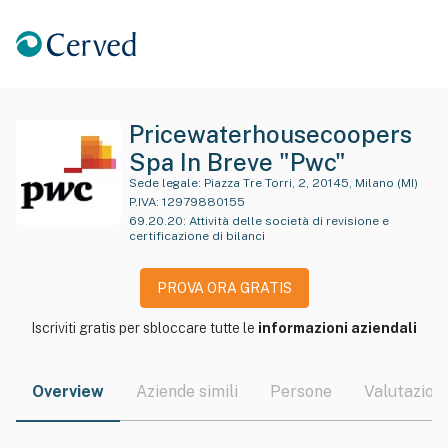
Pricewaterhousecoopers
Spa In Breve "Pwc"
Sede legale:
Piazza Tre Torri, 2, 20145, Milano (MI)
P.IVA:
12979880155
69.20.20
:
Attività delle società di revisione e
certificazione di bilanci
PROVA ORA GRATIS
Iscriviti gratis per sbloccare tutte le
informazioni aziendali
Overview
Aziende simili
Persone
Valutazioni