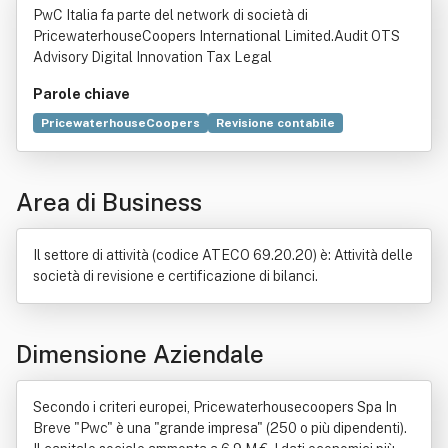
PwC Italia fa parte del network di società di
PricewaterhouseCoopers International Limited.Audit OTS
Advisory Digital Innovation Tax Legal
Parole chiave
PricewaterhouseCoopers
Revisione contabile
Contabilità
Audit
Natura
Organizzazione
Legge
Norma giuridica
Bene immobile
Dato
Internet
Area di Business
Revisore legale
Il settore di attività (codice ATECO 69.20.20) è: Attività delle
società di revisione e certificazione di bilanci.
Dimensione Aziendale
Secondo i criteri europei, Pricewaterhousecoopers Spa In
Breve "Pwc" è una "grande impresa" (250 o più dipendenti).