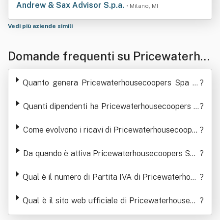
Andrew & Sax Advisor S.p.a.
• Milano, MI
Vedi più aziende simili
Domande frequenti su Pricewaterho
usecoopers Spa In Breve "Pwc"
Quanto genera Pricewaterhousecoopers Spa In
?
Breve "Pwc" in termini di ricavi
Quanti dipendenti ha Pricewaterhousecoopers S
?
pa In Breve "Pwc"
Come evolvono i ricavi di Pricewaterhousecooper
?
s Spa In Breve "Pwc"
Da quando è attiva Pricewaterhousecoopers Spa
?
In Breve "Pwc"
Qual è il numero di Partita IVA di Pricewaterhous
?
ecoopers Spa In Breve "Pwc"
Qual è il sito web ufficiale di Pricewaterhouseco
?
opers Spa In Breve "Pwc"