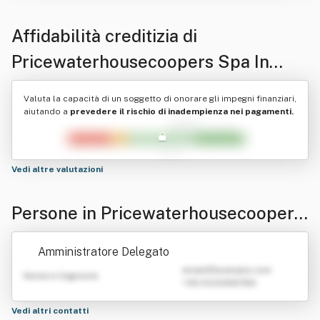
Affidabilità creditizia di
Pricewaterhousecoopers Spa In
Breve "Pwc"
Valuta la capacità di un soggetto di onorare gli impegni finanziari,
aiutando a
prevedere il rischio di inadempienza nei pagamenti.
Vedi altre valutazioni
Persone in Pricewaterhousecoopers
Spa In Breve "Pwc"
Amministratore Delegato
emailATexample.com
Nome e Cognome
+39 0123456789
Vedi altri contatti