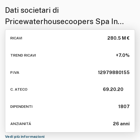
Dati societari di
Pricewaterhousecoopers Spa In
Breve "Pwc"
280.5 M €
RICAVI
+7.0%
TREND RICAVI
12979880155
P.IVA
69.20.20
C. ATECO
1807
DIPENDENTI
26 anni
ANZIANITÁ
Vedi più informazioni