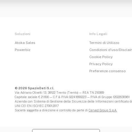
Soluzioni
Info Legali
Atoka Sales
Termini di Utilizzo
Powerbiz
Condizioni d'uso/Discla
Cookie Policy
Privacy Policy
Preferenze consenso
© 2026 SpazioDati S.r.l.
Via Adriano Olivetti 13, 38122 Trento (Trento) — REA TN 210089
Capitale sociale € 21.600 — C.F & P.IVA 02241890223 — P.IVA di Gruppo 12022630961
Azienda con Sistema di Gestione della Sicurezza delle Informazioni certificato da
UNI CEI EN ISO/IEC 27001:2017
Società soggetta a direzione e controllo da parte di
Cerved Group S.p.A.