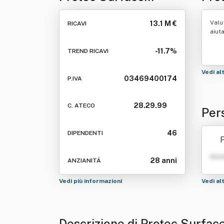
Technologies Srl
Valu
13.1 M €
RICAVI
aiut
-11.7%
TREND RICAVI
Vedi al
03469400174
P.IVA
28.29.99
C. ATECO
Per
s Sr
46
DIPENDENTI
P
Nom
28 anni
ANZIANITÁ
Vedi più informazioni
Vedi al
Descrizione di Protec Surfac