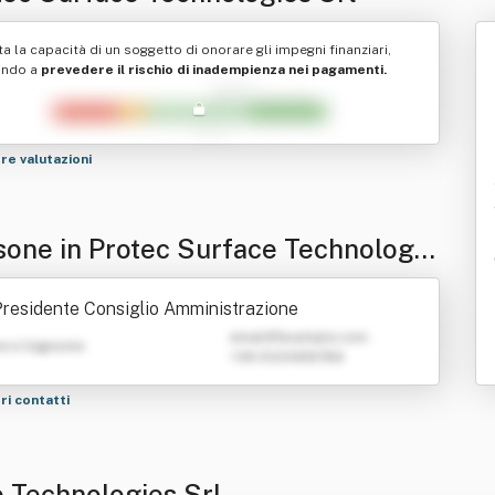
ta la capacità di un soggetto di onorare gli impegni finanziari,
ando a
prevedere il rischio di inadempienza nei pagamenti.
tre valutazioni
sone in Protec Surface Technologie
l
residente Consiglio Amministrazione
emailATexample.com
e e Cognome
+39 0123456789
tri contatti
e Technologies Srl