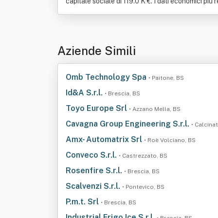
capitale sociale di 119.0 K €. I dati economici più 
Aziende Simili
Omb Technology Spa
• Paitone, BS
Id&A S.r.l.
• Brescia, BS
Toyo Europe Srl
• Azzano Mella, BS
Cavagna Group Engineering S.r.l.
• Calcina
Amx- Automatrix Srl
• Roè Volciano, BS
Conveco S.r.l.
• Castrezzato, BS
Rosenfire S.r.l.
• Brescia, BS
Scalvenzi S.r.l.
• Pontevico, BS
P.m.t. Srl
• Brescia, BS
Industrial Frigo Ice S.r.l.