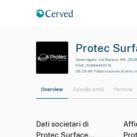
Protec Surf
Sede legale:
Via Benaco, 88, 2508
P.IVA:
03469400174
28.29.99
:
Fabbricazione di altro 
Overview
Aziende simili
Persone
Dati societari di
Affi
Protec Surface
Pro