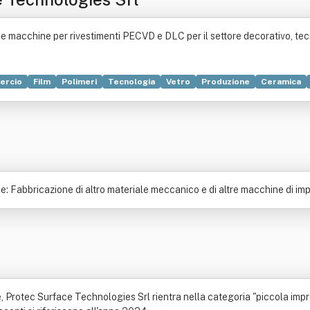
 macchine per rivestimenti PECVD e DLC per il settore decorativo, tec
ercio
Film
Polimeri
Tecnologia
Vetro
Produzione
Ceramica
 gestione
Disciplina (didattica)
Impianto industriale
Organizzazione
me: Fabbricazione di altro materiale meccanico e di altre macchine di i
 Protec Surface Technologies Srl rientra nella categoria "piccola impre