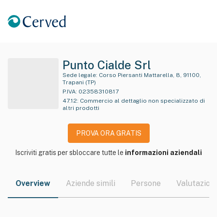
Punto Cialde Srl
Sede legale:
Corso Piersanti Mattarella, 8, 91100,
Trapani (TP)
P.IVA:
02358310817
47.12
:
Commercio al dettaglio non specializzato di
altri prodotti
PROVA ORA GRATIS
Iscriviti gratis per sbloccare tutte le
informazioni aziendali
Overview
Aziende simili
Persone
Valutazioni