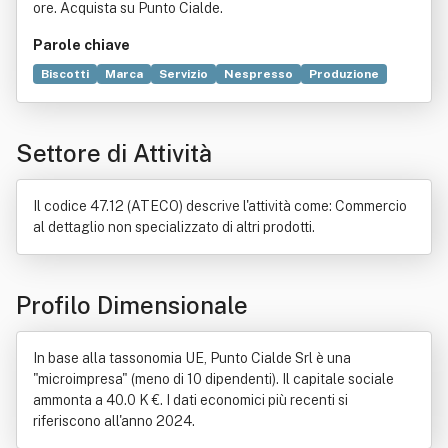
ore. Acquista su Punto Cialde.
Parole chiave
Biscotti
Marca
Servizio
Nespresso
Produzione
Distributori automatici
Internet
Commercio
Negozio
Alimento
Commercio elettronico
Compravendita
Settore di Attività
Digitale (informatica)
Genere letterario
Legge
Locazione
Manifestazione
Il codice 47.12 (ATECO) descrive l'attività come: Commercio
al dettaglio non specializzato di altri prodotti.
Profilo Dimensionale
In base alla tassonomia UE, Punto Cialde Srl è una
"microimpresa" (meno di 10 dipendenti). Il capitale sociale
ammonta a 40.0 K €. I dati economici più recenti si
riferiscono all'anno 2024.