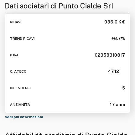
Dati societari di
Punto Cialde Srl
936.0 K €
RICAVI
+6.7%
TREND RICAVI
02358310817
P.IVA
47.12
C. ATECO
5
DIPENDENTI
17 anni
ANZIANITÁ
Vedi più informazioni