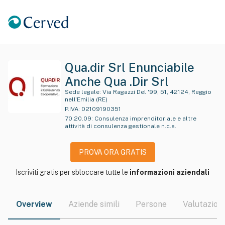
Qua.dir Srl Enunciabile
Anche Qua .Dir Srl
Sede legale:
Via Ragazzi Del '99, 51, 42124, Reggio
nell'Emilia (RE)
P.IVA:
02109190351
70.20.09
:
Consulenza imprenditoriale e altre
attività di consulenza gestionale n.c.a.
PROVA ORA GRATIS
Iscriviti gratis per sbloccare tutte le
informazioni aziendali
Overview
Aziende simili
Persone
Valutazioni