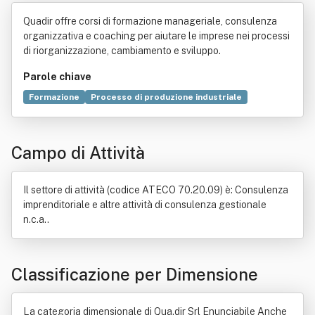
e Anche Qua .Dir Srl
Quadir offre corsi di formazione manageriale, consulenza
organizzativa e coaching per aiutare le imprese nei processi
di riorganizzazione, cambiamento e sviluppo.
Parole chiave
Formazione
Processo di produzione industriale
Ricerca scientifica
Management
Consulenza
Legge
Sviluppo economico
Valore
Organizzazione
Campo di Attività
Progettazione
Strategia d'impresa
Innovazione
Marketing strategico
Associazione (diritto)
Formazione professionale
Gestione delle risorse umane
Il settore di attività (codice ATECO 70.20.09) è: Consulenza
Web marketing
Partenariato
Prodotto (economia)
imprenditoriale e altre attività di consulenza gestionale
Produzione
Strategia
n.c.a..
Classificazione per Dimensione
La categoria dimensionale di Qua.dir Srl Enunciabile Anche