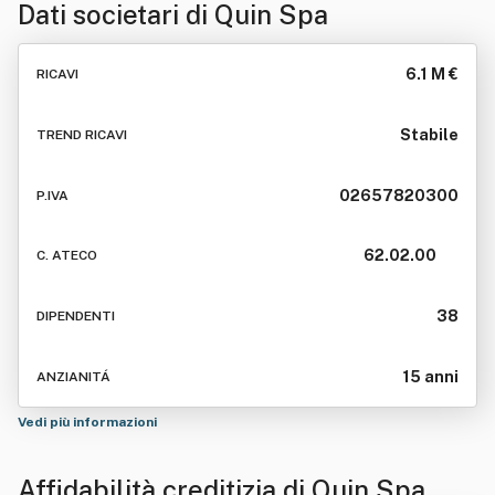
Dati societari di
Quin Spa
6.1 M €
RICAVI
Stabile
TREND RICAVI
02657820300
P.IVA
62.02.00
C. ATECO
38
DIPENDENTI
15 anni
ANZIANITÁ
Vedi più informazioni
Affidabilità creditizia di
Quin Spa