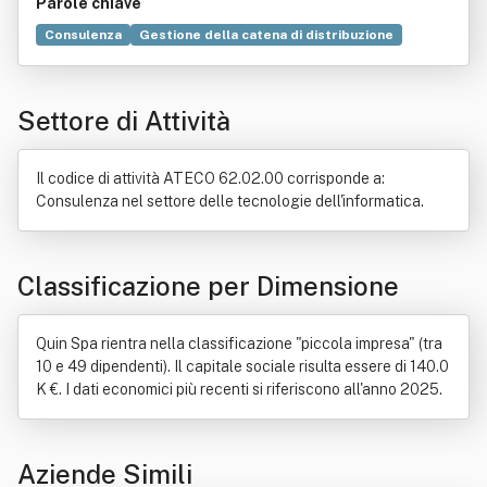
Parole chiave
Consulenza
Gestione della catena di distribuzione
Processi aziendali
Prodotto (economia)
Sei Sigma
Produzione snella
Progettazione
Tecnologia
Settore di Attività
Expertise
Licenza (informatica)
Applicazione (informatica)
Conoscenza
Servizio
Industria
Italia
Organizzazione
Il codice di attività ATECO 62.02.00 corrisponde a:
Processo di produzione industriale
Consulenza nel settore delle tecnologie dell'informatica.
Classificazione per Dimensione
Quin Spa rientra nella classificazione "piccola impresa" (tra
10 e 49 dipendenti). Il capitale sociale risulta essere di 140.0
K €. I dati economici più recenti si riferiscono all'anno 2025.
Aziende Simili