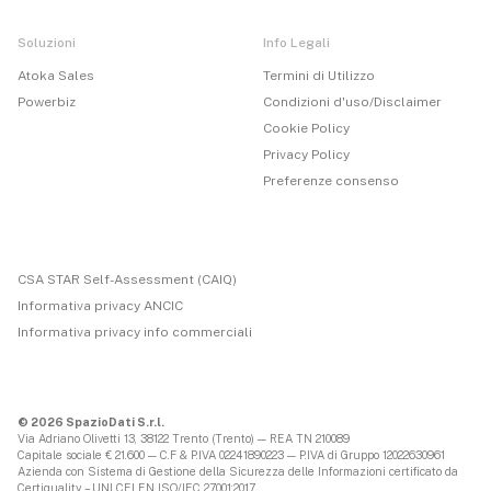
Soluzioni
Info Legali
Atoka Sales
Termini di Utilizzo
Powerbiz
Condizioni d'uso/Disclaimer
Cookie Policy
Privacy Policy
Preferenze consenso
CSA STAR Self-Assessment (CAIQ)
Informativa privacy ANCIC
Informativa privacy info commerciali
© 2026 SpazioDati S.r.l.
Via Adriano Olivetti 13, 38122 Trento (Trento) — REA TN 210089
Capitale sociale € 21.600 — C.F & P.IVA 02241890223 — P.IVA di Gruppo 12022630961
Azienda con Sistema di Gestione della Sicurezza delle Informazioni certificato da
Certiquality – UNI CEI EN ISO/IEC 27001:2017