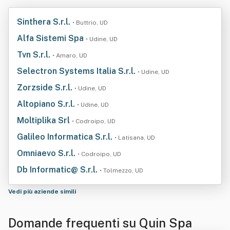
Sinthera S.r.l.
• Buttrio, UD
Alfa Sistemi Spa
• Udine, UD
Tvn S.r.l.
• Amaro, UD
Selectron Systems Italia S.r.l.
• Udine, UD
Zorzside S.r.l.
• Udine, UD
Altopiano S.r.l.
• Udine, UD
Moltiplika Srl
• Codroipo, UD
Galileo Informatica S.r.l.
• Latisana, UD
Omniaevo S.r.l.
• Codroipo, UD
Db Informatic@ S.r.l.
• Tolmezzo, UD
Vedi più aziende simili
Domande frequenti su Quin Spa