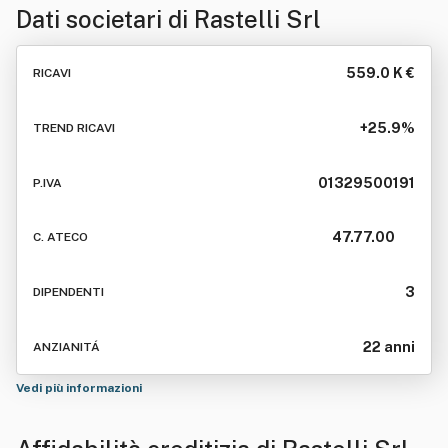
Dati societari di
Rastelli Srl
559.0 K €
RICAVI
+25.9%
TREND RICAVI
01329500191
P.IVA
47.77.00
C. ATECO
3
DIPENDENTI
22 anni
ANZIANITÁ
Vedi più informazioni