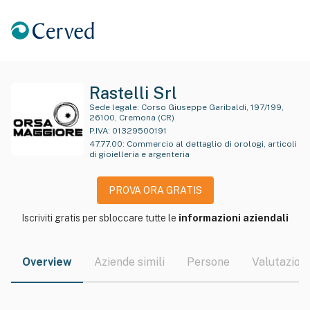
Rastelli Srl
Sede legale:
Corso Giuseppe Garibaldi, 197/199,
26100, Cremona (CR)
P.IVA:
01329500191
47.77.00
:
Commercio al dettaglio di orologi, articoli
di gioielleria e argenteria
PROVA ORA GRATIS
Iscriviti gratis per sbloccare tutte le
informazioni aziendali
Overview
Aziende simili
Persone
Valutazioni