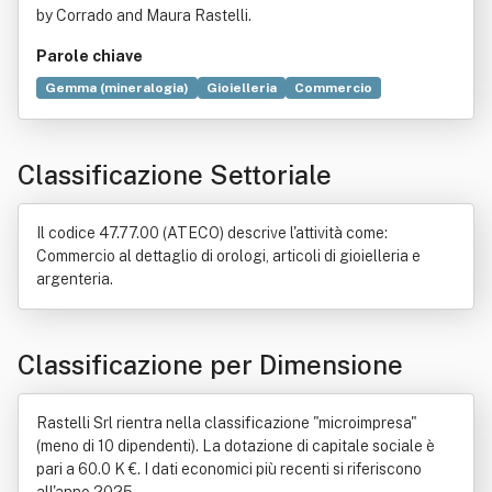
by Corrado and Maura Rastelli.
Parole chiave
Gemma (mineralogia)
Gioielleria
Commercio
Performance
Produzione
Anthozoa
Diamante
Genere letterario
Oro
Titanio
Argenteria
Classificazione Settoriale
Progettazione
Regolamento generale sulla protezione dei dati
Industria
Esportazione
Importazione
Metallo
Oreficeria
Il codice 47.77.00 (ATECO) descrive l'attività come:
Orologio
Perla
Vetro
Commercio al dettaglio di orologi, articoli di gioielleria e
argenteria.
Classificazione per Dimensione
Rastelli Srl rientra nella classificazione "microimpresa"
(meno di 10 dipendenti). La dotazione di capitale sociale è
pari a 60.0 K €. I dati economici più recenti si riferiscono