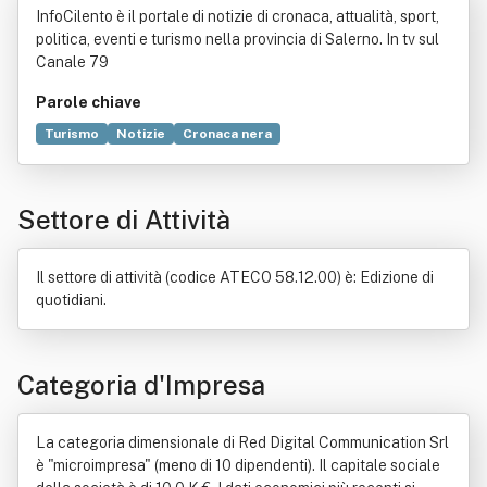
InfoCilento è il portale di notizie di cronaca, attualità, sport,
politica, eventi e turismo nella provincia di Salerno. In tv sul
Canale 79
Parole chiave
Turismo
Notizie
Cronaca nera
Mezzo di comunicazione di massa
Politica
Sport
Sito web
Editoria
Webmaster
Servizio
Testo
Settore di Attività
Immagini
Produzione
Commercio
Informazione
Legge
Promozione
Ricerca scientifica
Strategia
Suono
Televisione
Testata giornalistica
Il settore di attività (codice ATECO 58.12.00) è: Edizione di
quotidiani.
Categoria d'Impresa
La categoria dimensionale di Red Digital Communication Srl
è "microimpresa" (meno di 10 dipendenti). Il capitale sociale