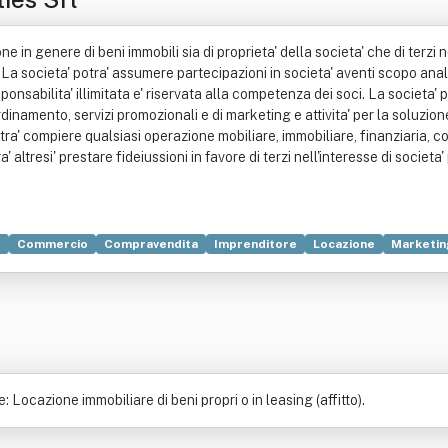
e in genere di beni immobili sia di proprieta' della societa' che di terzi n
. La societa' potra' assumere partecipazioni in societa' aventi scopo an
onsabilita' illimitata e' riservata alla competenza dei soci. La societa' 
inamento, servizi promozionali e di marketing e attivita' per la soluzione
ra' compiere qualsiasi operazione mobiliare, immobiliare, finanziaria, co
ra' altresi' prestare fideiussioni in favore di terzi nell'interesse di societ
e
Commercio
Compravendita
Imprenditore
Locazione
Marketin
 Locazione immobiliare di beni propri o in leasing (affitto).