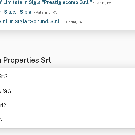
 Limitata In Sigla "Prestigiacomo S.r.l."
• Carini, PA
 S.a.c.i. S.p.a.
• Palermo, PA
r.l. In Sigla "So.f.ind. S.r.l."
• Carini, PA
Properties Srl
Srl
?
s Srl
?
rl
?
?