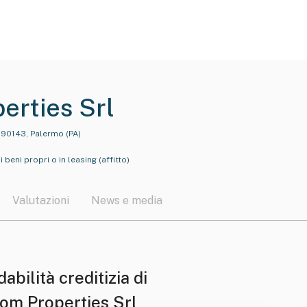
erties Srl
1, 90143, Palermo (PA)
beni propri o in leasing (affitto)
Valutazioni
News e media
dabilità creditizia di
om Properties Srl