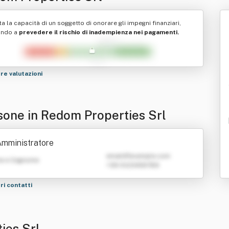
ta la capacità di un soggetto di onorare gli impegni finanziari,
ando a
prevedere il rischio di inadempienza nei pagamenti.
tre valutazioni
sone in Redom Properties Srl
Amministratore
emailATexample.com
e e Cognome
+39 0123456789
tri contatti
ies Srl