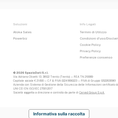
Soluzioni
Info Legali
Atoka Sales
Termini di Utilizzo
Powerbiz
Condizioni d'uso/Discla
Cookie Policy
Privacy Policy
Preferenze consenso
© 2026 SpazioDati S.r.l.
Via Adriano Olivetti 13, 38122 Trento (Trento) — REA TN 210089
Capitale sociale € 21.600 — C.F & P.IVA 02241890223 — P.IVA di Gruppo 12022630961
Azienda con Sistema di Gestione della Sicurezza delle Informazioni certificato da
UNI CEI EN ISO/IEC 27001:2017
Società soggetta a direzione e controllo da parte di
Cerved Group S.p.A.
Informativa sulla raccolta