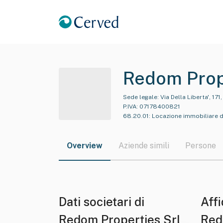
Redom Prop
Sede legale:
Via Della Liberta', 17
P.IVA:
07178400821
68.20.01
:
Locazione immobiliare di 
Overview
Aziende simili
Persone
Dati societari di
Affi
Redom Properties Srl
Red