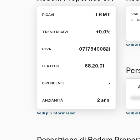
Valu
1.6 M €
RICAVI
aiut
+0.0%
TREND RICAVI
Vedi al
07178400821
P.IVA
68.20.01
C. ATECO
Per
-
DIPENDENTI
Nom
2 anni
ANZIANITÁ
Vedi più informazioni
Vedi al
Descrizione di Redom Propert