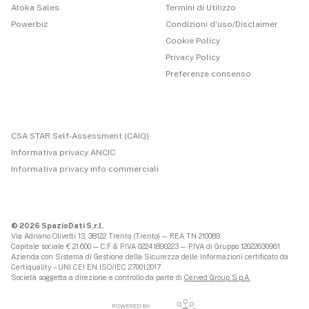
Atoka Sales
Termini di Utilizzo
Powerbiz
Condizioni d'uso/Disclaimer
Cookie Policy
Privacy Policy
Preferenze consenso
CSA STAR Self-Assessment (CAIQ)
Informativa privacy ANCIC
Informativa privacy info commerciali
© 2026 SpazioDati S.r.l.
Via Adriano Olivetti 13, 38122 Trento (Trento) — REA TN 210089
Capitale sociale € 21.600 — C.F & P.IVA 02241890223 — P.IVA di Gruppo 12022630961
Azienda con Sistema di Gestione della Sicurezza delle Informazioni certificato da
Certiquality – UNI CEI EN ISO/IEC 27001:2017
Società soggetta a direzione e controllo da parte di
Cerved Group S.p.A.