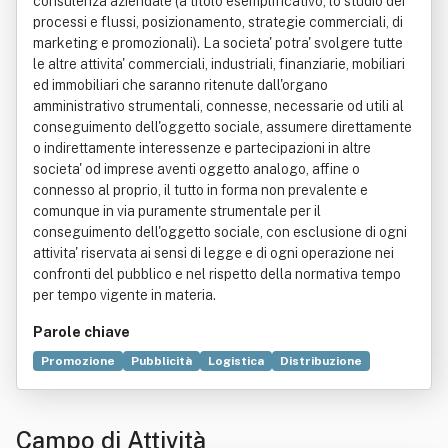
consulenza aziendale (a titolo esemplificativo, lo studio dei
processi e flussi, posizionamento, strategie commerciali, di
marketing e promozionali). La societa' potra' svolgere tutte
le altre attivita' commerciali, industriali, finanziarie, mobiliari
ed immobiliari che saranno ritenute dall'organo
amministrativo strumentali, connesse, necessarie od utili al
conseguimento dell'oggetto sociale, assumere direttamente
o indirettamente interessenze e partecipazioni in altre
societa' od imprese aventi oggetto analogo, affine o
connesso al proprio, il tutto in forma non prevalente e
comunque in via puramente strumentale per il
conseguimento dell'oggetto sociale, con esclusione di ogni
attivita' riservata ai sensi di legge e di ogni operazione nei
confronti del pubblico e nel rispetto della normativa tempo
per tempo vigente in materia.
Parole chiave
Promozione
Pubblicità
Logistica
Distribuzione
Ricerca scientifica
Assistente di volo
Prodotto
Formazione
Trade marketing
Commercio
Consulenza
Campo di Attività
Campagna pubblicitaria
Direct marketing
Marketing