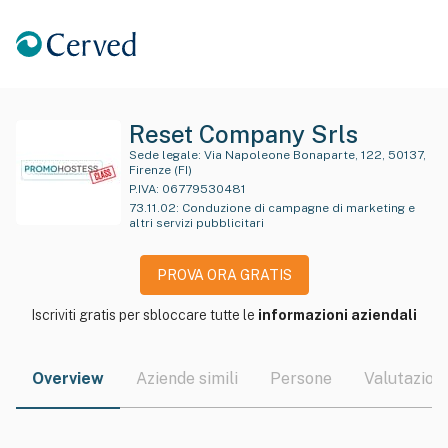
Reset Company Srls
Sede legale:
Via Napoleone Bonaparte, 122, 50137,
Firenze (FI)
P.IVA:
06779530481
73.11.02
:
Conduzione di campagne di marketing e
altri servizi pubblicitari
PROVA ORA GRATIS
Iscriviti gratis per sbloccare tutte le
informazioni aziendali
Overview
Aziende simili
Persone
Valutazioni