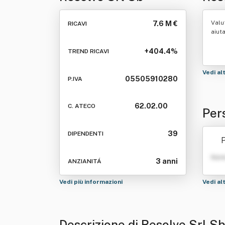
Valu
7.6 M €
RICAVI
aiut
+404.4%
TREND RICAVI
Vedi al
05505910280
P.IVA
62.02.00
C. ATECO
Per
39
DIPENDENTI
P
Nom
3 anni
ANZIANITÁ
Vedi più informazioni
Vedi al
Descrizione di Resolve Srl S