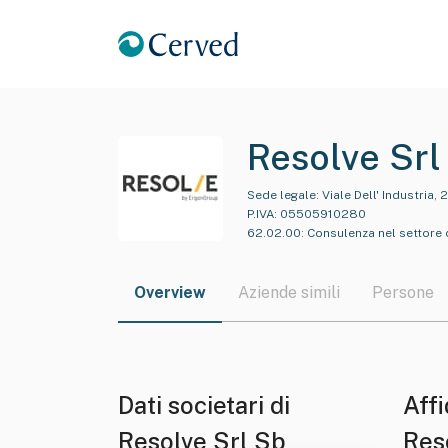
Resolve Srl
Sede legale:
Viale Dell' Industria,
P.IVA:
05505910280
62.02.00
:
Consulenza nel settore d
Overview
Aziende simili
Persone
Dati societari di
Affi
Resolve Srl Sb
Res