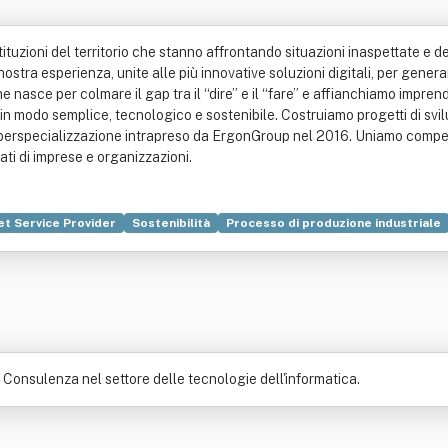
ituzioni del territorio che stanno affrontando situazioni inaspettate e d
ostra esperienza, unite alle più innovative soluzioni digitali, per gener
sce per colmare il gap tra il “dire” e il “fare” e affianchiamo imprendi
 in modo semplice, tecnologico e sostenibile. Costruiamo progetti di svi
iperspecializzazione intrapreso da ErgonGroup nel 2016. Uniamo compete
ati di imprese e organizzazioni.
et Service Provider
Sostenibilità
Processo di produzione industriale
zione commerciale
Economia
Metodo scientifico
Organizzazione
 Consulenza nel settore delle tecnologie dell'informatica.