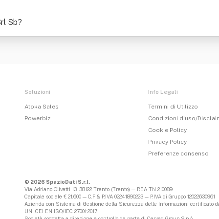
Srl Sb
?
Soluzioni
Info Legali
Atoka Sales
Termini di Utilizzo
Powerbiz
Condizioni d'uso/Discla
Cookie Policy
Privacy Policy
Preferenze consenso
© 2026 SpazioDati S.r.l.
Via Adriano Olivetti 13, 38122 Trento (Trento) — REA TN 210089
Capitale sociale € 21.600 — C.F & P.IVA 02241890223 — P.IVA di Gruppo 12022630961
Azienda con Sistema di Gestione della Sicurezza delle Informazioni certificato da
UNI CEI EN ISO/IEC 27001:2017
Società soggetta a direzione e controllo da parte di
Cerved Group S.p.A.