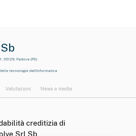
 Sb
 21, 35129, Padova (PD)
elle tecnologie dell'informatica
Valutazioni
News e media
dabilità creditizia di
olve Srl Sb