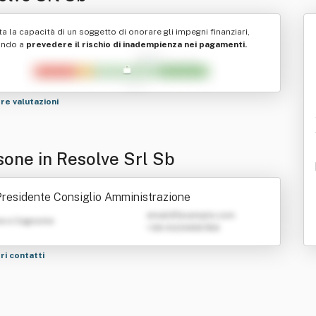
ta la capacità di un soggetto di onorare gli impegni finanziari,
ando a
prevedere il rischio di inadempienza nei pagamenti.
tre valutazioni
sone in Resolve Srl Sb
residente Consiglio Amministrazione
emailATexample.com
e e Cognome
+39 0123456789
tri contatti
b