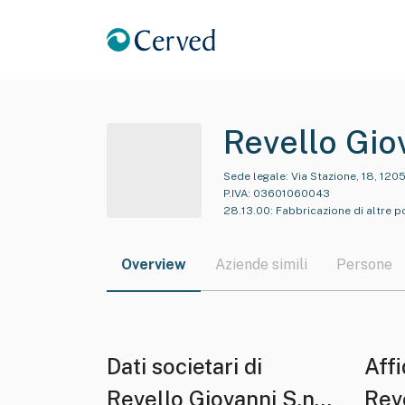
Revello Giov
Sede legale:
Via Stazione, 18, 120
P.IVA:
03601060043
28.13.00
:
Fabbricazione di altre
Overview
Aziende simili
Persone
Dati societari di
Affi
Revello Giovanni S.n.c.
Reve