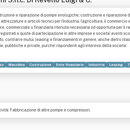
struzione e riparazione di pompe enologiche; costruzione e riparazione d
ttrezzature e articoli tecnici per l'industria, l'agricoltura, il commercio 
are, commerciale o finanziaria ritenuta necessaria od opportuna per il ra
 registrati e quote di partecipazione in altre imprese e societa' aventi sco
o, contrarre mutui, leasing e finanziamenti in genere, anche dietro rilasci
rie, pubbliche e private, purche' rispondenti agli interessi della societa'.
zo
Macchina
Costruzione
Ente finanziario
Industria
Leasing
T
ività: Fabbricazione di altre pompe e compressori.