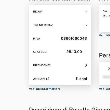
Di Revello Luigi & C.
& C.
Valu
-
RICAVI
aiut
-
TREND RICAVI
Vedi al
03601060043
P.IVA
28.13.00
C. ATECO
Pers
vell
6
DIPENDENTI
S
Nom
11 anni
ANZIANITÁ
Vedi più informazioni
Vedi al
Descrizione di Revello Giovann