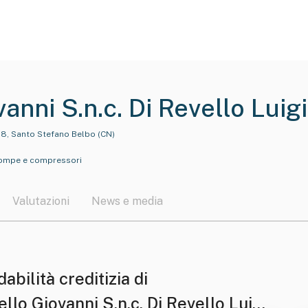
anni S.n.c. Di Revello Luigi
58, Santo Stefano Belbo (CN)
 pompe e compressori
Valutazioni
News e media
dabilità creditizia di
llo Giovanni S.n.c. Di Revello Luigi