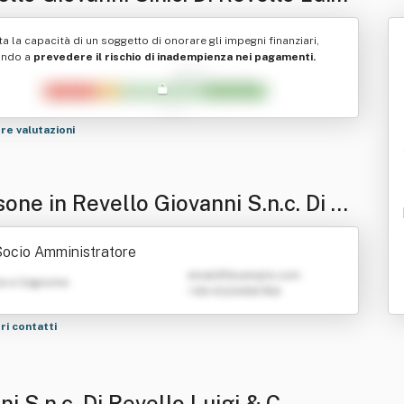
ta la capacità di un soggetto di onorare gli impegni finanziari,
ando a
prevedere il rischio di inadempienza nei pagamenti.
tre valutazioni
one in Revello Giovanni S.n.c. Di Re
o Luigi & C.
ocio Amministratore
emailATexample.com
e e Cognome
+39 0123456789
tri contatti
i S.n.c. Di Revello Luigi & C.