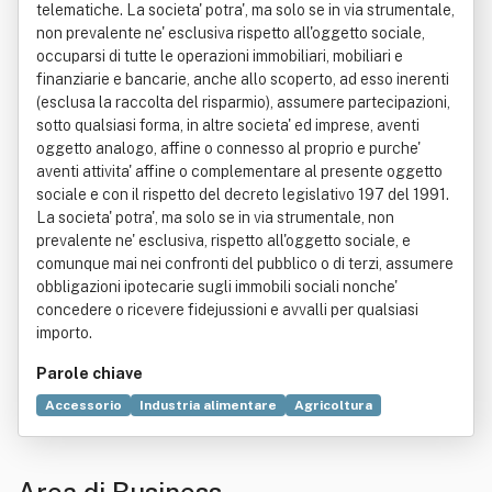
telematiche. La societa' potra', ma solo se in via strumentale,
non prevalente ne' esclusiva rispetto all'oggetto sociale,
occuparsi di tutte le operazioni immobiliari, mobiliari e
finanziarie e bancarie, anche allo scoperto, ad esso inerenti
(esclusa la raccolta del risparmio), assumere partecipazioni,
sotto qualsiasi forma, in altre societa' ed imprese, aventi
oggetto analogo, affine o connesso al proprio e purche'
aventi attivita' affine o complementare al presente oggetto
sociale e con il rispetto del decreto legislativo 197 del 1991.
La societa' potra', ma solo se in via strumentale, non
prevalente ne' esclusiva, rispetto all'oggetto sociale, e
comunque mai nei confronti del pubblico o di terzi, assumere
obbligazioni ipotecarie sugli immobili sociali nonche'
concedere o ricevere fidejussioni e avvalli per qualsiasi
importo.
Parole chiave
Accessorio
Industria alimentare
Agricoltura
Detergente
Bene immobile
Centro commerciale
Commercio
Cuoio
Decreto legislativo
Italia
Merceologia
Produzione
Radio (apparecchio)