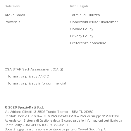
Soluzioni
Info Legali
Atoka Sales
Termini di Utilizzo
Powerbiz
Condizioni d'uso/Disclaimer
Cookie Policy
Privacy Policy
Preferenze consenso
CSA STAR Self-Assessment (CAIQ)
Informativa privacy ANCIC
Informativa privacy info commerciali
© 2026 SpazioDati S.r.l.
Via Adriano Olivetti 13, 38122 Trento (Trento) — REA TN 210089
Capitale sociale € 21.600 — C.F & P.IVA 02241890223 — P.IVA di Gruppo 12022630961
Azienda con Sistema di Gestione della Sicurezza delle Informazioni certificato da
Certiquality – UNI CEI EN ISO/IEC 27001:2017
Società soggetta a direzione e controllo da parte di
Cerved Group S.p.A.