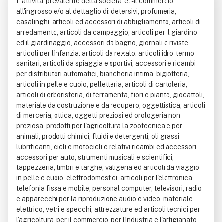
L'attivita' prevalente della societa' e': - il commercio
all'ingrosso e/o al dettaglio di: detersivi, profumeria,
casalinghi, articoli ed accessori di abbigliamento, articoli di
arredamento, articoli da campeggio, articoli per il giardino
ed il giardinaggio, accessori da bagno, giornali e riviste,
articoli per l'infanzia, articoli da regalo, articoli idro-termo-
sanitari, articoli da spiaggia e sportivi, accessori e ricambi
per distributori automatici, biancheria intima, bigiotteria,
articoli in pelle e cuoio, pelletteria, articoli di cartoleria,
articoli di erboristeria, di ferramenta, fiori e piante, giocattoli,
materiale da costruzione e da recupero, oggettistica, articoli
di merceria, ottica, oggetti preziosi ed orologeria non
preziosa, prodotti per l'agricoltura la zootecnica e per
animali, prodotti chimici, fluidi e detergenti, oli grassi
lubrificanti, cicli e motocicli e relativi ricambi ed accessori,
accessori per auto, strumenti musicali e scientifici,
tappezzeria, timbri e targhe, valigeria ed articoli da viaggio
in pelle e cuoio, elettrodomestici, articoli per l'elettronica,
telefonia fissa e mobile, personal computer, televisori, radio
e apparecchi per la riproduzione audio e video, materiale
elettrico, vetri e specchi, attrezzature ed articoli tecnici per
l'agricoltura, per il commercio, per l'industria e l'artigianato,