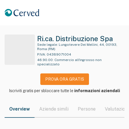
Ri.ca. Distribuzione Spa
Sede legale:
Lungotevere Dei Mellini, 44, 00193,
Roma (RM)
P.IVA:
04389071004
46.90.00
:
Commercio all'ingrosso non
specializzato
PROVA ORA GRATIS
Iscriviti gratis per sbloccare tutte le
informazioni aziendali
Overview
Aziende simili
Persone
Valutazioni