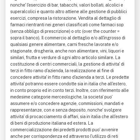
nonche' l'esercizio di bar, tabacchi, valori bollati, alcolici e
superalcolici e quanto altro attiene alle gestione di pubblici
esercizi, compresa la ristorazione. Vendita al dettaglio di
farmaci rientranti nei generi classificati come farmaci sop
(senza obbligo di prescrizione) o otc (over the counter =
sopra il banco). Il commercio al dettaglio e/o all'ingrosso di
qualsiasi genere alimentare, carni fresche lavorate e/o
stagionate, drogheria, anche non alimentare, vini, liquori e
similari, frutta e verdure di ogni altro articolo similare. La
costituzione di centri commerciali, la gestione di attivita' di
terzi in fitto ramo d'azienda, la realizzazione al fine di
concedere attivita' in fitto ramo d'azienda a terzi. Le predette
attivita' potranno essere condotte sia in italia che all'estero,
in conto proprio ed in conto terzi. Inoltre, con riferimento alle
medesime categorie merceologiche, la societa' puo'
assumere e/o concedere agenzie, commissioni, mandati e
rappresentanze, con e senza deposito, nonche' svolgere
attivita' di procacciamento di affari, sia in italia che all'estero
di beni di produzione italiana ed estera. La
commercializzazione dei predetti prodotti puo' avvenire
anche per corrispondenza ed attraverso l'utilizzo di reti