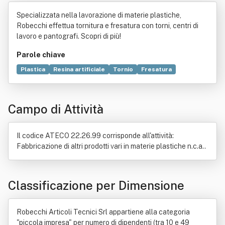
nici Srl
Specializzata nella lavorazione di materie plastiche,
Robecchi effettua tornitura e fresatura con torni, centri di
lavoro e pantografi. Scopri di più!
Parole chiave
Plastica
Resina artificiale
Tornio
Fresatura
Minerale
Pantografo
Polimeri
Prodotto (economia)
Riciclaggio dei rifiuti
Commercio
Legge
Macchina
Campo di Attività
Meccanica applicata
Metallo
Semilavorato
Stampaggio
Il codice ATECO 22.26.99 corrisponde all'attività:
Fabbricazione di altri prodotti vari in materie plastiche n.c.a..
Classificazione per Dimensione
Robecchi Articoli Tecnici Srl appartiene alla categoria
"piccola impresa" per numero di dipendenti (tra 10 e 49