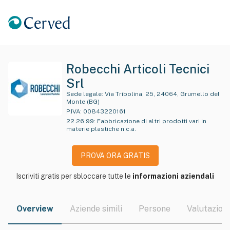
Robecchi Articoli Tecnici
Srl
Sede legale:
Via Tribolina, 25, 24064, Grumello del
Monte (BG)
P.IVA:
00843220161
22.26.99
:
Fabbricazione di altri prodotti vari in
materie plastiche n.c.a.
PROVA ORA GRATIS
Iscriviti gratis per sbloccare tutte le
informazioni aziendali
Overview
Aziende simili
Persone
Valutazioni