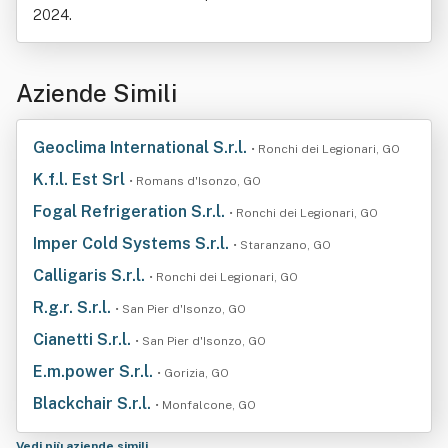
2024.
Aziende Simili
Geoclima International S.r.l.
• Ronchi dei Legionari, GO
K.f.l. Est Srl
• Romans d'Isonzo, GO
Fogal Refrigeration S.r.l.
• Ronchi dei Legionari, GO
Imper Cold Systems S.r.l.
• Staranzano, GO
Calligaris S.r.l.
• Ronchi dei Legionari, GO
R.g.r. S.r.l.
• San Pier d'Isonzo, GO
Cianetti S.r.l.
• San Pier d'Isonzo, GO
E.m.power S.r.l.
• Gorizia, GO
Blackchair S.r.l.
• Monfalcone, GO
Vedi più aziende simili