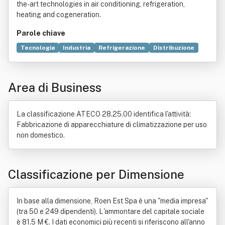
the-art technologies in air conditioning, refrigeration,
heating and cogeneration.
Parole chiave
Tecnologia
Industria
Refrigerazione
Distribuzione
Aria condizionata
Industria manifatturiera
Scambiatore di calore
Unità di misura
Cogenerazione
Area di Business
Strumento di misura
Acqua
Aria
Climatizzazione
Elemento chimico
Formazione
Gas
Industria alimentare
Macchina
La classificazione ATECO 28.25.00 identifica l'attività:
Fabbricazione di apparecchiature di climatizzazione per uso
non domestico.
Classificazione per Dimensione
In base alla dimensione, Roen Est Spa è una "media impresa"
(tra 50 e 249 dipendenti). L'ammontare del capitale sociale
è 81.5 M €. I dati economici più recenti si riferiscono all'anno