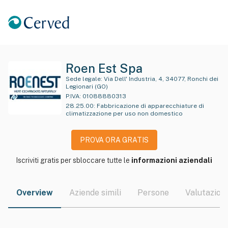
Roen Est Spa
Sede legale:
Via Dell' Industria, 4, 34077, Ronchi dei
Legionari (GO)
P.IVA:
01088880313
28.25.00
:
Fabbricazione di apparecchiature di
climatizzazione per uso non domestico
PROVA ORA GRATIS
Iscriviti gratis per sbloccare tutte le
informazioni aziendali
Overview
Aziende simili
Persone
Valutazioni