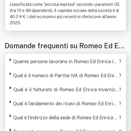
classificata come "piccola impresa" secondo i parametri UE
(tra 10 e 49 dipendenti). Il capitale sociale della società è di
40.0 K €. I dati economici più recenti si riferiscono all'anno
2025.
Domande frequenti su Romeo Ed Enr
ica Invernizzi Srl In Forma Abbreviat
Quante persone lavorano in Romeo Ed Enrica Inv
?
a Rei Srl
ernizzi Srl In Forma Abbreviata Rei Srl
Qual è il numero di Partita IVA di Romeo Ed Enric
?
a Invernizzi Srl In Forma Abbreviata Rei Srl
Qual è il fatturato di Romeo Ed Enrica Invernizzi
?
Srl In Forma Abbreviata Rei Srl
Qual è l'andamento dei ricavi di Romeo Ed Enrica
?
Invernizzi Srl In Forma Abbreviata Rei Srl
Qual è l'indirizzo della sede di Romeo Ed Enrica In
?
vernizzi Srl In Forma Abbreviata Rei Srl