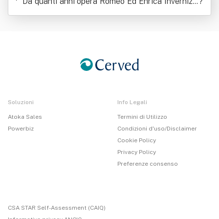
Da quanti anni opera Romeo Ed Enrica Invernizzi
?
Srl In Forma Abbreviata Rei Srl
Soluzioni
Info Legali
Atoka Sales
Termini di Utilizzo
Powerbiz
Condizioni d'uso/Disclaimer
Cookie Policy
Privacy Policy
Preferenze consenso
CSA STAR Self-Assessment (CAIQ)