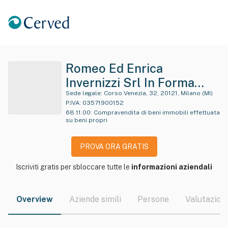
Romeo Ed Enrica
Invernizzi Srl In Forma
Abbreviata Rei Srl
Sede legale:
Corso Venezia, 32, 20121, Milano (MI)
P.IVA:
03571900152
68.11.00
:
Compravendita di beni immobili effettuata
su beni propri
PROVA ORA GRATIS
Iscriviti gratis per sbloccare tutte le
informazioni aziendali
Overview
Aziende simili
Persone
Valutazioni