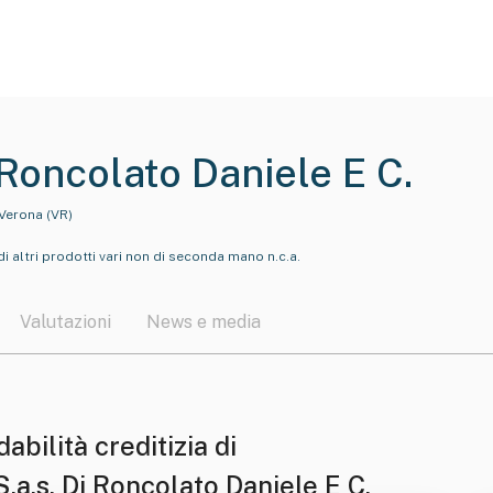
 Roncolato Daniele E C.
 Verona (VR)
i altri prodotti vari non di seconda mano n.c.a.
Valutazioni
News e media
dabilità creditizia di
.a.s. Di Roncolato Daniele E C.