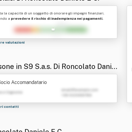
ta la capacità di un soggetto di onorare gli impegni finanziari,
ando a
prevedere il rischio di inadempienza nei pagamenti.
tre valutazioni
one in S9 S.a.s. Di Roncolato Danie
 C.
Socio Accomandatario
emailATexample.com
e e Cognome
+39 0123456789
tri contatti
ncolato Daniele E C.