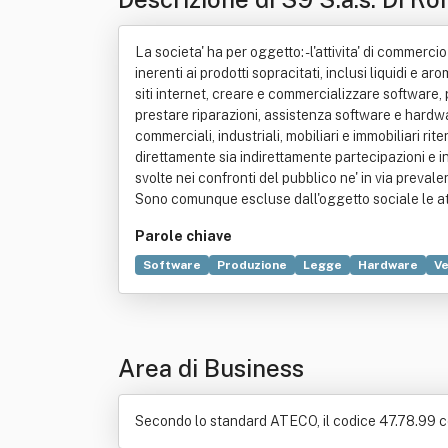
La societa' ha per oggetto: - l'attivita' di commerci
inerenti ai prodotti sopracitati, inclusi liquidi e a
siti internet, creare e commercializzare software, p
prestare riparazioni, assistenza software e hardwar
commerciali, industriali, mobiliari e immobiliari ri
direttamente sia indirettamente partecipazioni e in
svolte nei confronti del pubblico ne' in via preval
Sono comunque escluse dall'oggetto sociale le attiv
Parole chiave
Software
Produzione
Legge
Hardware
Ve
Sigaretta
Tecnologia
Telefonia mobile
Area di Business
Secondo lo standard ATECO, il codice 47.78.99 cor