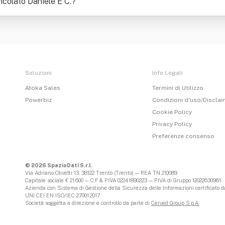
ncolato Daniele E C.
?
Soluzioni
Info Legali
Atoka Sales
Termini di Utilizzo
Powerbiz
Condizioni d'uso/Discla
Cookie Policy
Privacy Policy
Preferenze consenso
© 2026 SpazioDati S.r.l.
Via Adriano Olivetti 13, 38122 Trento (Trento) — REA TN 210089
Capitale sociale € 21.600 — C.F & P.IVA 02241890223 — P.IVA di Gruppo 12022630961
Azienda con Sistema di Gestione della Sicurezza delle Informazioni certificato da
UNI CEI EN ISO/IEC 27001:2017
Società soggetta a direzione e controllo da parte di
Cerved Group S.p.A.