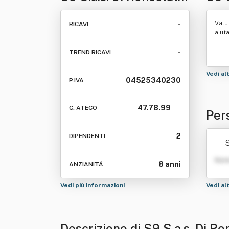
Daniele E C.
Valu
-
RICAVI
aiut
-
TREND RICAVI
Vedi al
04525340230
P.IVA
47.78.99
C. ATECO
Pers
le E
2
DIPENDENTI
Nom
8 anni
ANZIANITÁ
Vedi più informazioni
Vedi al
Descrizione di S9 S.a.s. Di Ro