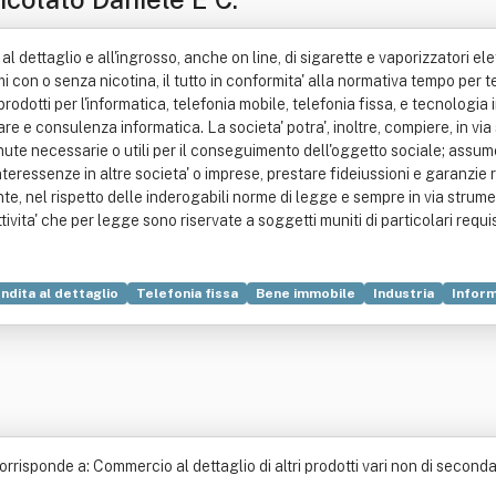
o al dettaglio e all'ingrosso, anche on line, di sigarette e vaporizzatori el
romi con o senza nicotina, il tutto in conformita' alla normativa tempo per t
rodotti per l'informatica, telefonia mobile, telefonia fissa, e tecnologia i
e e consulenza informatica. La societa' potra', inoltre, compiere, in via
tenute necessarie o utili per il conseguimento dell'oggetto sociale; assum
teressenze in altre societa' o imprese, prestare fideiussioni e garanzie r
ente, nel rispetto delle inderogabili norme di legge e sempre in via stru
ita' che per legge sono riservate a soggetti muniti di particolari requis
ndita al dettaglio
Telefonia fissa
Bene immobile
Industria
Inform
risponde a: Commercio al dettaglio di altri prodotti vari non di seconda