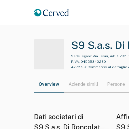
S9 S.a.s. Di
Sede legale:
Via Leoni, 4/D, 37121,
P.IVA:
04525340230
47.78.99
:
Commercio al dettaglio d
Overview
Aziende simili
Persone
Dati societari di
Affi
S9 S.a.s. Di Roncolato
S9 S