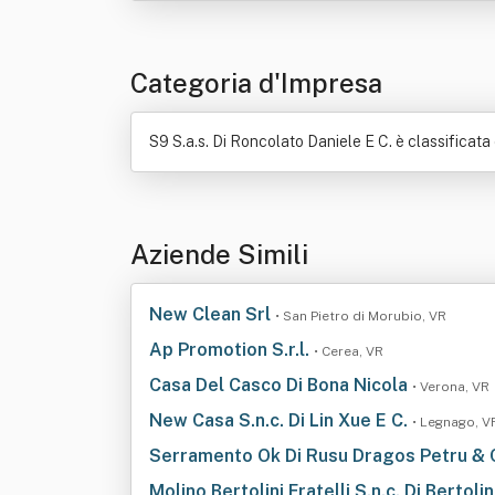
Categoria d'Impresa
S9 S.a.s. Di Roncolato Daniele E C. è classificat
Aziende Simili
New Clean Srl
• San Pietro di Morubio, VR
Ap Promotion S.r.l.
• Cerea, VR
Casa Del Casco Di Bona Nicola
• Verona, VR
New Casa S.n.c. Di Lin Xue E C.
• Legnago, V
Serramento Ok Di Rusu Dragos Petru & 
Molino Bertolini Fratelli S.n.c. Di Bertol