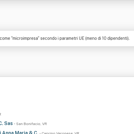
a come "microimpresa" secondo i parametri UE (meno di 10 dipendenti).
R
C. Sas
• San Bonifacio, VR
ini Anna Maria & C.
• Caprino Veronese, VR