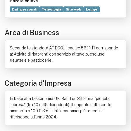
Parole chiave
Dati personali
Teleologia
Sito web
Legge
Soggetto
Arsenale
Mare
Ristorante
Costiera amalfitana
Panoramica
Italia centrale
Area di Business
Ricerca scientifica
Locazione
Pizza
Tempio
Servizio
Telefono
Spiaggia
Stabilimento balneare
Ormeggio
Titolare del trattamento dei dati
Bar (pubblico esercizio)
Secondo lo standard ATECO, il codice 56.11.11 corrisponde
Festività
Alimento
Commercio
Manutenzione
a: Attività di ristoranti con servizio al tavolo, escluse
Ombrelloni (serie televisiva)
Produzione
Sedia a sdraio
gelaterie e pasticcerie .
Trasporto
Turismo
Categoria d'Impresa
In base alla tassonomia UE, Sal. Tur. Srl è una "piccola
impresa" (tra 10 e 49 dipendenti). Il capitale sottoscritto
ammonta a 100.0 K €. I dati economici più recenti si
riferiscono all'anno 2024.