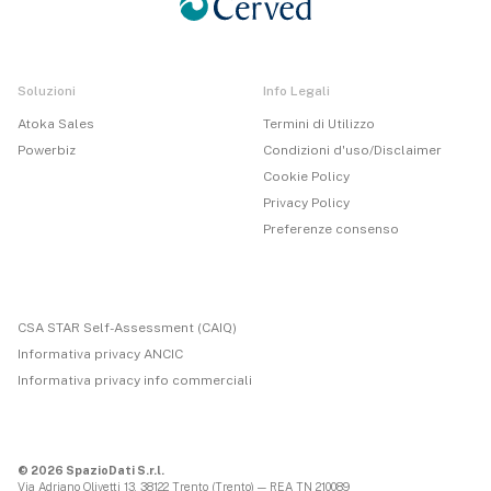
Soluzioni
Info Legali
Atoka Sales
Termini di Utilizzo
Powerbiz
Condizioni d'uso/Disclaimer
Cookie Policy
Privacy Policy
Preferenze consenso
CSA STAR Self-Assessment (CAIQ)
Informativa privacy ANCIC
Informativa privacy info commerciali
© 2026 SpazioDati S.r.l.
Via Adriano Olivetti 13, 38122 Trento (Trento) — REA TN 210089