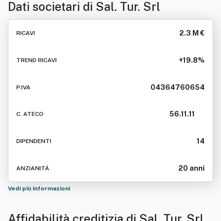
Dati societari di
Sal. Tur. Srl
2.3 M €
RICAVI
+19.8%
TREND RICAVI
04364760654
P.IVA
56.11.11
C. ATECO
14
DIPENDENTI
20 anni
ANZIANITÁ
Vedi più informazioni
Affidabilità creditizia di
Sal. Tur. Srl