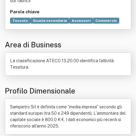
our fabrics
Parole chiave
Tessuto
Scuola secondaria
Accessori
Commercio
Sostenibilità
Abbigliamento
Made in Italy
Bene immobile
Standard
Gruppo
Produzione
Area di Business
Progettazione
Analisi dei requisiti
Compravendita
Industria tessile
Servizio
Borsa valori
Capitale sociale (economia)
Contratto
Industria
La classificazione ATECO 13.20.00 identifica l'attività:
Ricerca scientifica
Tecnologia
Tipo nomenclaturale
Tessitura.
Profilo Dimensionale
Sampietro Srl è definita come "media impresa" secondo gli
standard europei (tra 50 e 249 dipendenti). L'ammontare del
capitale sociale è 800.0 K €. I dati economici più recenti si
riferiscono all'anno 2025.