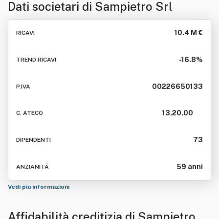
Dati societari di
Sampietro Srl
10.4 M €
RICAVI
-16.8%
TREND RICAVI
00226650133
P.IVA
13.20.00
C. ATECO
73
DIPENDENTI
59 anni
ANZIANITÁ
Vedi più informazioni
Affidabilità creditizia di
Sampietro