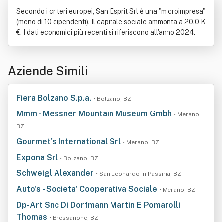
Secondo i criteri europei, San Esprit Srl è una "microimpresa"
(meno di 10 dipendenti). Il capitale sociale ammonta a 20.0 K
€. I dati economici più recenti si riferiscono all'anno 2024.
Aziende Simili
Fiera Bolzano S.p.a.
• Bolzano, BZ
Mmm - Messner Mountain Museum Gmbh
• Merano,
BZ
Gourmet's International Srl
• Merano, BZ
Expona Srl
• Bolzano, BZ
Schweigl Alexander
• San Leonardo in Passiria, BZ
Auto's - Societa' Cooperativa Sociale
• Merano, BZ
Dp-Art Snc Di Dorfmann Martin E Pomarolli
Thomas
• Bressanone, BZ