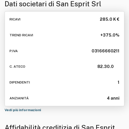
Dati societari di
San Esprit Srl
285.0 K €
RICAVI
+375.0%
TREND RICAVI
03166660211
P.IVA
82.30.0
C. ATECO
1
DIPENDENTI
4 anni
ANZIANITÁ
Vedi più informazioni
Affidabilità creditizia di
San Esprit