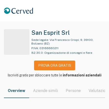
San Esprit Srl
Sede legale:
Via Francesco Crispi, 9, 39100,
Bolzano (BZ)
P.IVA:
03166660211
82.30.0
:
Organizzazione di convegni e fiere
PROVA ORA GRATIS
Iscriviti gratis per sbloccare tutte le
informazioni aziendali
Overview
Aziende simili
Persone
Valutazioni