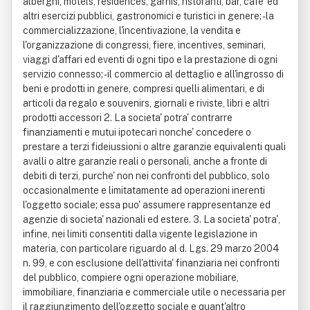
alberghi, motels, residences, garnis, ristoranti, bar, cafe' ed
altri esercizi pubblici, gastronomici e turistici in genere; - la
commercializzazione, l'incentivazione, la vendita e
l'organizzazione di congressi, fiere, incentives, seminari,
viaggi d'affari ed eventi di ogni tipo e la prestazione di ogni
servizio connesso; - il commercio al dettaglio e all'ingrosso di
beni e prodotti in genere, compresi quelli alimentari, e di
articoli da regalo e souvenirs, giornali e riviste, libri e altri
prodotti accessori 2. La societa' potra' contrarre
finanziamenti e mutui ipotecari nonche' concedere o
prestare a terzi fideiussioni o altre garanzie equivalenti quali
avalli o altre garanzie reali o personali, anche a fronte di
debiti di terzi, purche' non nei confronti del pubblico, solo
occasionalmente e limitatamente ad operazioni inerenti
l'oggetto sociale; essa puo' assumere rappresentanze ed
agenzie di societa' nazionali ed estere. 3. La societa' potra',
infine, nei limiti consentiti dalla vigente legislazione in
materia, con particolare riguardo al d. Lgs. 29 marzo 2004
n. 99, e con esclusione dell'attivita' finanziaria nei confronti
del pubblico, compiere ogni operazione mobiliare,
immobiliare, finanziaria e commerciale utile o necessaria per
il raggiungimento dell'oggetto sociale e quant'altro