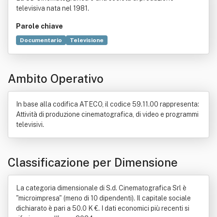
televisiva nata nel 1981.
Parole chiave
Documentario
Televisione
Mezzo di comunicazione di massa
Commercio
Scienza
Prima Repubblica
Scambio (economia)
Sito web
Arte
Ambito Operativo
Distribuzione commerciale
Legge
Web TV
Design
Locazione
Capitale sociale
Cinema
National Geographic
Film
Morale
In base alla codifica ATECO, il codice 59.11.00 rappresenta:
Direttore responsabile
Importazione
Natura
Attività di produzione cinematografica, di video e programmi
Esportazione
Italia
Produzione
televisivi.
Classificazione per Dimensione
La categoria dimensionale di S.d. Cinematografica Srl è
"microimpresa" (meno di 10 dipendenti). Il capitale sociale
dichiarato è pari a 50.0 K €. I dati economici più recenti si