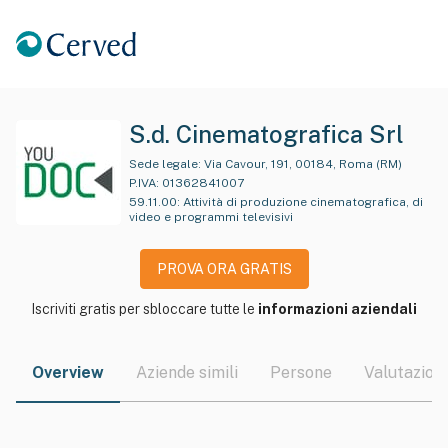
S.d. Cinematografica Srl
Sede legale:
Via Cavour, 191, 00184, Roma (RM)
P.IVA:
01362841007
59.11.00
:
Attività di produzione cinematografica, di
video e programmi televisivi
PROVA ORA GRATIS
Iscriviti gratis per sbloccare tutte le
informazioni aziendali
Overview
Aziende simili
Persone
Valutazioni