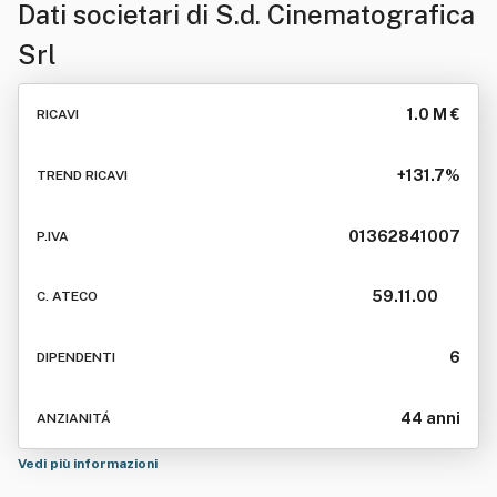
Dati societari di
S.d. Cinematografica
Srl
1.0 M €
RICAVI
+131.7%
TREND RICAVI
01362841007
P.IVA
59.11.00
C. ATECO
6
DIPENDENTI
44 anni
ANZIANITÁ
Vedi più informazioni