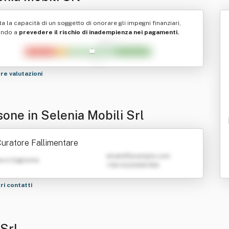
ta la capacità di un soggetto di onorare gli impegni finanziari,
ando a
prevedere il rischio di inadempienza nei pagamenti.
tre valutazioni
sone in Selenia Mobili Srl
uratore Fallimentare
emailATexample.com
e e Cognome
+39 0123456789
tri contatti
 Srl