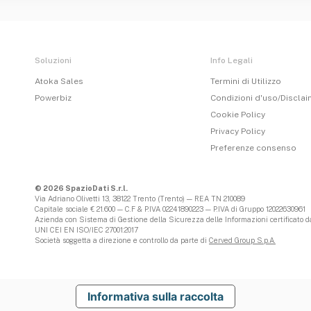
Soluzioni
Info Legali
Atoka Sales
Termini di Utilizzo
Powerbiz
Condizioni d'uso/Discla
Cookie Policy
Privacy Policy
Preferenze consenso
© 2026 SpazioDati S.r.l.
Via Adriano Olivetti 13, 38122 Trento (Trento) — REA TN 210089
Capitale sociale € 21.600 — C.F & P.IVA 02241890223 — P.IVA di Gruppo 12022630961
Azienda con Sistema di Gestione della Sicurezza delle Informazioni certificato da
UNI CEI EN ISO/IEC 27001:2017
Società soggetta a direzione e controllo da parte di
Cerved Group S.p.A.
Informativa sulla raccolta