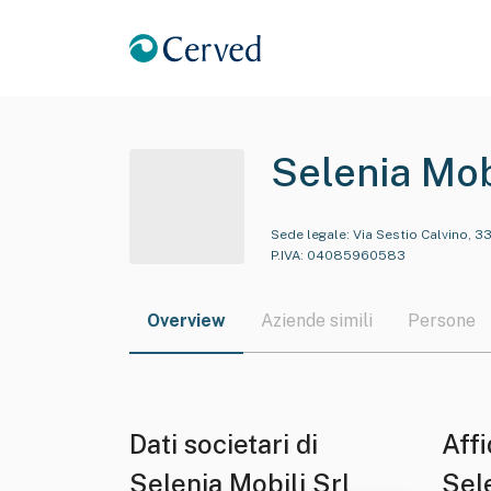
Selenia Mob
Sede legale:
Via Sestio Calvino, 3
P.IVA:
04085960583
Overview
Aziende simili
Persone
Dati societari di
Affi
Selenia Mobili Srl
Sele