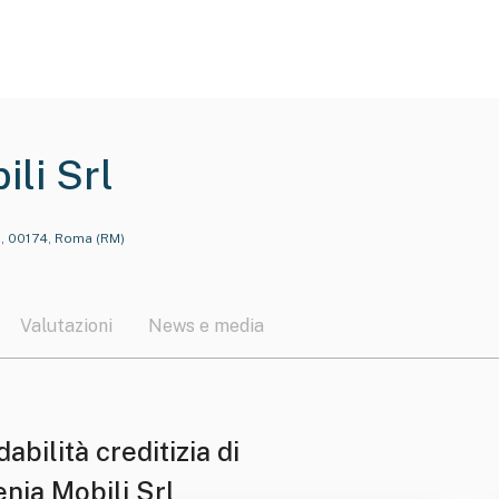
ili Srl
3, 00174, Roma (RM)
Valutazioni
News e media
dabilità creditizia di
nia Mobili Srl