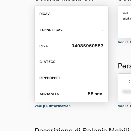
Valu
-
RICAVI
aiut
-
TREND RICAVI
Vedi al
04085960583
P.IVA
-
C. ATECO
Per
-
DIPENDENTI
C
Nom
58 anni
ANZIANITÁ
Vedi più informazioni
Vedi al
Descrizione di Selenia Mobili