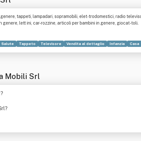
enere, tappeti, lampadari, sopramobili, elet- trodomestici, radio televisori
enere, lett ini, car- rozzine, articoli per bambini in genere, giocat- toli.
Salute
Tappeto
Televisore
Vendita al dettaglio
Infanzia
Casa
 Mobili Srl
l
?
Srl
?