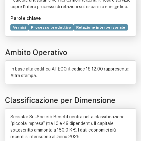
Pellicole antisolari e vernici termoriflettenti: Il nostro servizio
copre l'intero processo di relazioni sul risparmio energetico.
Parole chiave
Vernici
Processo produttivo
Relazione interpersonale
Risparmio energetico
Sostenibilità
Vetro
Energia
Ambiente
Arredamento
Commercio
Politica
Ambito Operativo
Tecnica
Etica
Bene immobile
Benessere
Impatto ambientale
Lifelong learning
Ordine professionale
Prodotto (economia)
In base alla codifica ATECO, il codice 18.12.00 rappresenta:
Promozione
Altra stampa.
Classificazione per Dimensione
Serisolar Srl - Società Benefit rientra nella classificazione
"piccola impresa" (tra 10 e 49 dipendenti). Il capitale
sottoscritto ammonta a 150.0 K €. I dati economici più
recenti si riferiscono all'anno 2025.