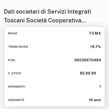
Dati societari di
Servizi Integrati
Toscani Società Cooperativa
Consortile In Sigla S.i.t. Società
7.5 M €
RICAVI
Cooperativa Consortile
+9.7%
TREND RICAVI
06036670484
P.IVA
82.99.99
C. ATECO
1
DIPENDENTI
16 anni
ANZIANITÁ