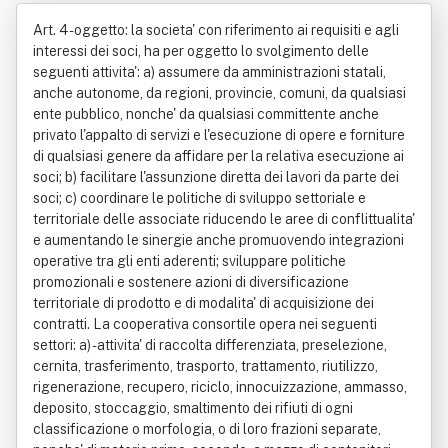
ni Società Cooperativa Consortile In
Art. 4 - oggetto: la societa' con riferimento ai requisiti e agli interessi dei soci, ha per oggetto lo svolgimento delle seguenti attivita': a) assumere da amministrazioni statali, anche autonome, da regioni, provincie, comuni, da qualsiasi ente pubblico, nonche' da qualsiasi committente anche privato l'appalto di servizi e l'esecuzione di opere e forniture di qualsiasi genere da affidare per la relativa esecuzione ai soci; b) facilitare l'assunzione diretta dei lavori da parte dei soci; c) coordinare le politiche di sviluppo settoriale e territoriale delle associate riducendo le aree di conflittualita' e aumentando le sinergie anche promuovendo integrazioni operative tra gli enti aderenti; sviluppare politiche promozionali e sostenere azioni di diversificazione territoriale di prodotto e di modalita' di acquisizione dei contratti. La cooperativa consortile opera nei seguenti settori: a) - attivita' di raccolta differenziata, preselezione, cernita, trasferimento, trasporto, trattamento, riutilizzo, rigenerazione, recupero, riciclo, innocuizzazione, ammasso, deposito, stoccaggio, smaltimento dei rifiuti di ogni classificazione o morfologia, o di loro frazioni separate, nonche' di materie prime, seconde, a mezzo di contenitori, automezzi, attrezzature, impianti e tecnologie specifici; - attivita' di nettezza urbana, di igiene ambientale (spazzamento rifiuti urbani esterni, lavaggi, irrorazioni, disinfezioni, disinfestazioni, bonifiche, pulizia degli arenili, ecc); - attivita' di trattamento, di depurazione di acque, di reflui, di fiumi e di fanghi di ogni provenienza a mezzo di impianti e tecnologie specifici; - costruzione e gestione, anche in regime di concessione di depuratori, di impianti di compostaggio; - attivita' di studio, consulenza, progettazione e intervento nel settore ambientale (aria, acqua, suolo, rifiuti), monitoraggio ambientale; b) - costruzione e ristrutturazione di centri di preparazione pasti, mense e di ogni altra struttura a servizio della ristorazione; - gestione di self-service, ristoranti, cucine, mense, bar, pasticcerie, per scuole, ospedali, alberghi, centri termali, enti pubblici e privati; - esercizio di caffe', snack-bar, ristoranti free-flow e alla carta; - gastronomie, centri di preparazione pasti, confezionamento pasti, servizi di catering, servizi generali e speciali di cucina e ristorazione; - fornitura di prodotti alimentari, bevande analcoliche, alcoliche e superalcoliche, di pasti pronti, confezionati, precotti freschi, di generi alimentari freschi, congelati e surgelati, di prodotti dolciari freschi e confezionati; - consegna, ritiro e riciclaggio di stoviglie monouso in materiale plastico; c) - pulizie generali e speciali, civili, industriali, ospedaliere e per industrie alimentari, rifacimento letti, pulizie camerate, dormitori ed alloggi collettivi, pulizie e riordino mensa; - disinfestazione, disinfezione, derattizzazione, defogliazione, demuscazione, sanificazione e interventi per la difesa dell'ambiente; - pulizia locomotive, vetture ferroviarie, autobus, stazioni ferroviarie, autostazioni e metropolitane, aeroporti; - servizi di sguatteria; d) - trasporti: - trasporto merci per conto terzi, unimodale ed intermodale, di linee nazionali ed internazionali, di raccolta e distribuzione; - gestione di agenzie di spedizione, doganali e di recapito anche di valori e documenti; - trasporto persone, con o senza autista, in forma singola e collettiva; - gestione di linee in concessione e servizi scolastici, sociali ed aziendali; e) - movimentazioni: - servizi alle merci e bagagli in porti, aeroporti, interporti e stazioni ferroviarie; - gestione di merci per conto terzi in propri ed altrui magazzini; - gestione di magazzini anche a temperatura controllata, di centri smistamento, distribuzione e di preparazione a servizio di industrie e reti vendita; - nolo mezzi meccanici ed attrezzature a servizio della movimentazione delle merci; f) - logistica: - realizzazione di reti logistiche a servizio di industria e commercio e razionalizzazione di sistemi logistici esistenti; - assunzione e gestione di terziarizzazioni globali dei servizi a monte ed a valle della produzione, nonche' l'assunzione e l'esecuzione di tutte le attivita' complementari, connesse ed accessorie a quelle dei punti d), e) ed f); - gestioni centri stampa, produzioni di stampati e modulistica e piu' in generale servizi di rifornimento; g) - lavori e manutenzioni edili, stradali e meccanici; - prefabbricazione, montaggio e smontaggio di impianti industriali; - lavori di armamento ferroviario, carpenteria metallica, impianti esterni di illuminazione, cabine di trasformazione, impianti elettrostrumentali; - esecuzione, interventi di ottimizzazione, pronto intervento, gestione e manutenzione in genere di impianti termoidraulici, termici, di ventilazione, di condizionamento ed elettrici, di acquedotti e gasdotti; - installazione, manutenzione, riparazione e trasformazione di: 1) impianti di produzione, di trasporto, di distribuzione e di utilizzazione dell'energia elettrica all'interno degli edifici e partire dal punto di consegna dell'energia fornita dall'ente distributore; 2) impianti telefonici, radiotelefonici, televisivi, radiotelevisivi ed elettronici in genere, le antenne e gli impianti di protezione da scariche atmosferiche; 3) impianti idrosanitari nonche' quelli di trasporto, di trattamento, di uso, di accumulo e di consumo di acqua all'interno degli edifici a partire dal punto di consegna dell'acqua fornita dall'ente distributore; 4) impianti di riscaldamento e di climatizzazione azionati da fluido liquido, aeriforme, gassoso e di qualsiasi natura o specie; 5) impianti igienici, cucine, lavanderie, del gas e loro manutenzione; 6) impianti di sollevamento persone e cose per mezzo di ascensori, di montacarichi di scale mobili e simili; 7) impianti di protezione antincendio; - gestione e manutenzione degli impianti di ascensori, scale mobili e trasportatori in genere; - tinteggiatura e verniciatura di qualsiasi tipo; - fornitura e posa in opera di un sistema di monitoraggio incendi boschivi; h) - arredo urbano, esecuzione e manutenzione di aree verdi, sfalcio erba, diserbo, giardinaggio, coltivazione serre, vendita fiori e piante; - gestione, manutenzione, impianti esterni di illuminazione; - costruzione e gestione impianti sportivi e ricreativi, installazione e manutenzione toponomastica, segnaletica e sicurezza stradale ospedaliera, orizzontale e verticale; - costruzione e gestione parcheggi ed autorimesse, manutenzione negli aeroporti; - organizzazione e gestione di concerti musicali culturali ed espositivi; i) - gestione impianti di stoccaggio e distribuzione di combustibile, carburanti e lubrificanti, fornitura di combustibili liquidi, gassosi e solidi ad enti pubblici e privati; l) - servizio di rilevazione generale delle utenze; - lettura contatori gas, acqua ed elettricita'; - razionalizzazione e controllo dei consumi di energia elettrica; - distribuzione bollette e cartelle, studi di progettazione per il recupero energetico; - agenzie di recapito; - vuotatura e trasporto cassette postali e gettoni telefonici; - affissioni e riscossioni tributi per affissioni; - rilevazione, gestione e riscossione di ogni e qualsiasi genere di tributo; - agenzia di viaggi e servizi turistici in genere; m) - gestione servizi di lavanderie, stirerie e tintorie, per ospedali, alberghi, centri termali, enti pubblici e privati; n) - servizi di sicurezza, trasporto valori, service bancomat, contazione, lavorazione assegni; - gestione archivi e documenti riservati; - portierato, guardianeria e sicurezza, telesicurezza, antirapina, antisaccheggio; - servizi di guardaroba; - fornitura di sistemi di sicurezza per il telecontrollo, antincendio, antintrusione; - fornitura e installazione di mobili ed arredi di qualsiasi tipo e pregio, di materiale sanitario, anche monouso, di apparecchiature elettroniche, sonore, visive, telematiche, multimediali, di telecomunicazione, telesoccorso, di tecnologia avanzata, di computeristica software ed hardware, per uso sia privato che industriale; - rilevazione gas, impianti di spegnimento, protezione sistemi edp, consulenza per analisi rischi e applicazione sistemi di sicurezza; o) - montaggio e smontaggio di mostre e fiere, servizio di assistenza e organizzazione fiere, mostre, congressi, convegni, meeting, ricevimenti, banchetti e cerimonie in genere; p) - servizi di informatica, telematica, robotica, ricerca e trasferimento tecnologie; - corsi di formazione professionale di qualsiasi ordine e grado, consulenza al marketing, servizi di promozione immagine, pubblicita'; q) - recupero e restauro materiali bibliografici, museografici ed oggetti d'arte; - servizi editoriali di vendita all'interno dei musei, nelle biblioteche e negli archivi; - traslochi e trasporti di opere d'arte; - fornitura di riproduzioni e il recapito nell'ambito del prestito bibliotecario; - servizi di accoglienza di informazioni, di guida e assistenza didattica e di fornitura di sussidi catalografici, audiovisivi ed informatici di utilizzazione commerciale delle riproduzioni, di gestione di punti vendita, dei centri di incontro e ristoro, delle diapoteche, delle raccolte discografiche e biblioteche museali, della gestione dei biglietti di ingresso, dell'organizzazione delle mostre e di tutte le altre iniziative promozionali, utili alla migliore valorizzazione del patrimonio culturale ed alla diffusione della conoscenza dello stesso; - catalogazione beni culturali; - gestione catalogazione, archiviazione all'interno di musei, biblioteche, archivi; r) - gestione e valorizzazione di patrimoni immobiliari; - costruzione e gestione di residenze per anziani e disabili, case di cura, case protette, case albergo per anziani e studenti, colonie, ostelli, servizi sociali, di assistenza sociale, domiciliare e sanitaria in genere; - day hospital; - telesoccorso ed assistenza medica d'urgenza; - servizi alberghier
Sigla S.i.t. Società Cooperativa Cons
ortile