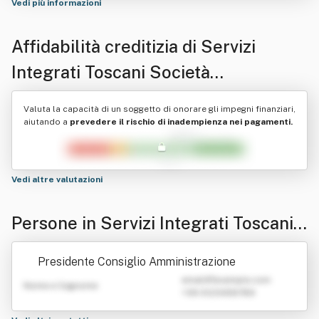
Vedi più informazioni
Affidabilità creditizia di
Servizi
Integrati Toscani Società
Cooperativa Consortile In Sigla S.i.t.
Valuta la capacità di un soggetto di onorare gli impegni finanziari,
Società Cooperativa Consortile
aiutando a
prevedere il rischio di inadempienza nei pagamenti.
Vedi altre valutazioni
Persone in Servizi Integrati Toscani
Società Cooperativa Consortile In Si
Presidente Consiglio Amministrazione
gla S.i.t. Società Cooperativa Consor
emailATexample.com
Nome e Cognome
+39 0123456789
tile