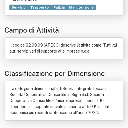
Servizio
Trasporto
Pulizia
Manutenzione
Commercio
Acqua
Bene immobile
Cimitero
Costruzione
Distribuzione commerciale
Industria
Campo di Attività
Ospedale
Riciclaggio dei rifiuti
Il codice 82.99.99 (ATECO) descrive l'attività come: Tutti gli
altri servizi vari di supporto alle imprese n.c.a..
Classificazione per Dimensione
La categoria dimensionale di Servizi Integrati Toscani
Società Cooperativa Consortile In Sigla S.i.t. Società
Cooperativa Consortile è "microimpresa" (meno di 10
dipendenti). Il capitale sociale ammonta a 15.0 K €. I dati
economici più recenti si riferiscono all'anno 2024.