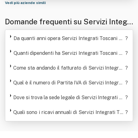
Vedi più aziende simili
Domande frequenti su Servizi Integr
ati Toscani Società Cooperativa Cons
Da quanti anni opera Servizi Integrati Toscani So
?
ortile In Sigla S.i.t. Società Cooperati
cietà Cooperativa Consortile In Sigla S.i.t. Societ
à Cooperativa Consortile
Quanti dipendenti ha Servizi Integrati Toscani So
?
va Consortile
cietà Cooperativa Consortile In Sigla S.i.t. Societ
Come sta andando il fatturato di Servizi Integrati
à Cooperativa Consortile
?
Toscani Società Cooperativa Consortile In Sigla
S.i.t. Società Cooperativa Consortile
Qual è il numero di Partita IVA di Servizi Integrati
?
Toscani Società Cooperativa Consortile In Sigla
S.i.t. Società Cooperativa Consortile
Dove si trova la sede legale di Servizi Integrati To
?
scani Società Cooperativa Consortile In Sigla S.i.
t. Società Cooperativa Consortile
Quali sono i ricavi annuali di Servizi Integrati Tos
?
cani Società Cooperativa Consortile In Sigla S.i.t.
Società Cooperativa Consortile