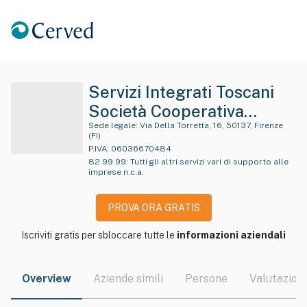
Servizi Integrati Toscani
Società Cooperativa
Consortile In Sigla S.i.t.
Sede legale:
Via Della Torretta, 16, 50137, Firenze
(FI)
Società Cooperativa
P.IVA:
06036670484
82.99.99
:
Tutti gli altri servizi vari di supporto alle
Consortile
imprese n.c.a.
PROVA ORA GRATIS
Iscriviti gratis per sbloccare tutte le
informazioni aziendali
Overview
Aziende simili
Persone
Valutazioni