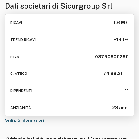
Dati societari di
Sicurgroup Srl
1.6 M €
RICAVI
+16.1%
TREND RICAVI
03790600260
P.IVA
74.99.21
C. ATECO
11
DIPENDENTI
23 anni
ANZIANITÁ
Vedi più informazioni