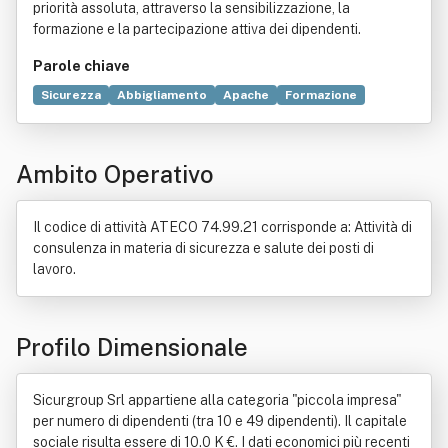
priorità assoluta, attraverso la sensibilizzazione, la
formazione e la partecipazione attiva dei dipendenti.
Parole chiave
Sicurezza
Abbigliamento
Apache
Formazione
Cultura
Default
Servizio
Debian
Online
Server web
Tecnologia
Valutazione del rischio
Ambito Operativo
Ambiente
Filesystem Hierarchy Standard
Settore economico
Igiene
Ricerca scientifica
Pagina web
Rete
Tecnica
Attrezzo
HACCP
Il codice di attività ATECO 74.99.21 corrisponde a: Attività di
Industria
Marketing
Organizzazione
Rete sociale
consulenza in materia di sicurezza e salute dei posti di
Statistica
Commercio
Disciplina (didattica)
lavoro.
Informazione
Legge
Vendita al dettaglio
Profilo Dimensionale
Sicurgroup Srl appartiene alla categoria "piccola impresa"
per numero di dipendenti (tra 10 e 49 dipendenti). Il capitale
sociale risulta essere di 10.0 K €. I dati economici più recenti