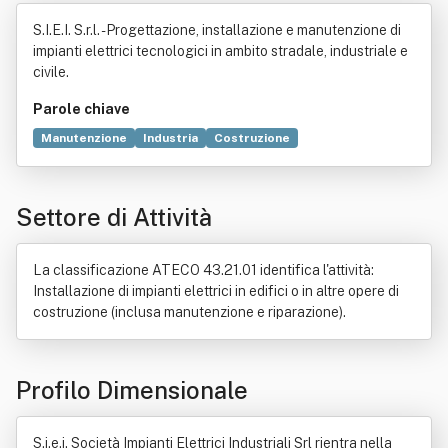
Elettrici Industriali Srl
S.I.E.I. S.r.l. - Progettazione, installazione e manutenzione di
impianti elettrici tecnologici in ambito stradale, industriale e
civile.
Parole chiave
Manutenzione
Industria
Costruzione
Impianto elettrico
Strada
Tecnologia
Segnale stradale
Progettazione
Ingegneria civile
Settore di Attività
Sicurezza
Fibra ottica
Bene immobile
Attrezzo
Informazione
Legge
Rete di telecomunicazioni
Sicurezza stradale
Telefono
La classificazione ATECO 43.21.01 identifica l'attività:
Testo unico delle disposizioni in materia di intermediazione finanzi
Installazione di impianti elettrici in edifici o in altre opere di
Treno
costruzione (inclusa manutenzione e riparazione).
Profilo Dimensionale
S.i.e.i. Società Impianti Elettrici Industriali Srl rientra nella