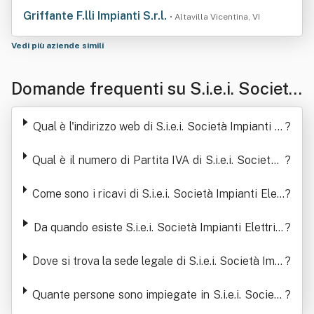
Griffante F.lli Impianti S.r.l.
• Altavilla Vicentina, VI
Vedi più aziende simili
Domande frequenti su S.i.e.i. Società
Impianti Elettrici Industriali Srl
Qual è l'indirizzo web di S.i.e.i. Società Impianti El
?
ettrici Industriali Srl
Qual è il numero di Partita IVA di S.i.e.i. Società I
?
mpianti Elettrici Industriali Srl
Come sono i ricavi di S.i.e.i. Società Impianti Elett
?
rici Industriali Srl negli ultimi anni
Da quando esiste S.i.e.i. Società Impianti Elettrici
?
Industriali Srl
Dove si trova la sede legale di S.i.e.i. Società Impi
?
anti Elettrici Industriali Srl
Quante persone sono impiegate in S.i.e.i. Società
?
Impianti Elettrici Industriali Srl