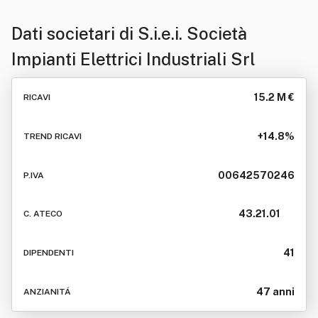
Dati societari di
S.i.e.i. Società
Impianti Elettrici Industriali Srl
15.2 M €
RICAVI
+14.8%
TREND RICAVI
00642570246
P.IVA
43.21.01
C. ATECO
41
DIPENDENTI
47 anni
ANZIANITÁ