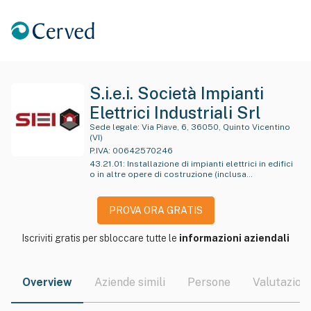
S.i.e.i. Società Impianti
Elettrici Industriali Srl
Sede legale:
Via Piave, 6, 36050, Quinto Vicentino
(VI)
P.IVA:
00642570246
43.21.01
:
Installazione di impianti elettrici in edifici
o in altre opere di costruzione (inclusa
manutenzione e riparazione)
PROVA ORA GRATIS
Iscriviti gratis per sbloccare tutte le
informazioni aziendali
Overview
Aziende simili
Persone
Valutazioni