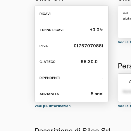
Valu
-
RICAVI
aiut
+0.0%
TREND RICAVI
Vedi al
01757070881
P.IVA
96.30.0
C. ATECO
Pers
-
DIPENDENTI
Nom
5 anni
ANZIANITÁ
Vedi più informazioni
Vedi al
Descrizione di Sileo Srl