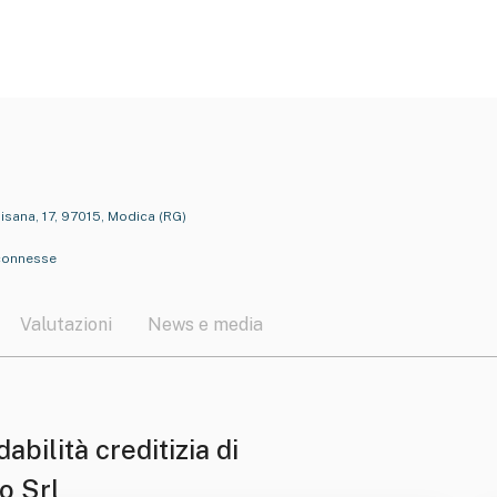
sana, 17, 97015, Modica (RG)
à connesse
Valutazioni
News e media
dabilità creditizia di
o Srl