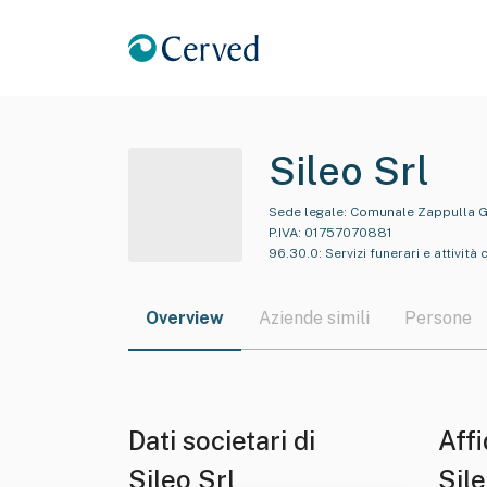
Sileo Srl
Sede legale:
Comunale Zappulla Gi
P.IVA:
01757070881
96.30.0
:
Servizi funerari e attivit
Overview
Aziende simili
Persone
Dati societari di
Affi
Sileo Srl
Sile