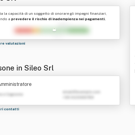
ta la capacità di un soggetto di onorare gli impegni finanziari,
ando a
prevedere il rischio di inadempienza nei pagamenti.
tre valutazioni
one in Sileo Srl
Amministratore
emailATexample.com
e e Cognome
+39 0123456789
tri contatti