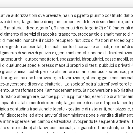
 relative autorizzazioni ove previste, ha un oggetto plurimo costituito dall
 di terzi; - la gestione di impianti propri e/o di terzi di smaltimento, col
materiali di categoria 1), 9 (materiali di categoria 2) e 10 (materiali di c
volgimento di servizi di raccolta, trasporto, stoccaggio e smaltimento di rifiu
ti di macello, nonche' il riciclo, recupero, riutilizzo di frazioni merceologich
e dei gestori ambientali; - lo smaltimento di carcasse animali, nonche' di
lgimento di servizi di pulizia e igiene ambientale, anche di disinfestazio
autospurghi, autocompattatori, spazzatrici, idropulitrici, casse mobili, scar
i di qualunque specie, presso macelli propri o di terzi, pubblici o privati
i e grassi animali colati per uso alimentare umano, per uso zootecnico, pe
do di programma con le province; - la lavorazione, stoccaggio e commercial
- la gestione di servizi cimiteriali. La societa' potra' altresi' svolgere le s
mento, la trasformazione, l'ammodernamento, la riconversione e/o riattivazion
turistico alberghiere, campeggi, villaggi turistici, esercizio di affittacame
 impianti e stabilimenti idrotermali; - la gestione di case ed appartament
ipica contadina tradizionale locale; - gestione di ristoranti, bar, pizzerie, 
', discoteche, ed altre attivita' di somministrazione e vendita di aliment
a' infine operare nel campo dell'edilizia, svolgendo le seguenti attivita': -
lo stato rustico) abitativi, commerciali, artigianali ed industriali; - costr