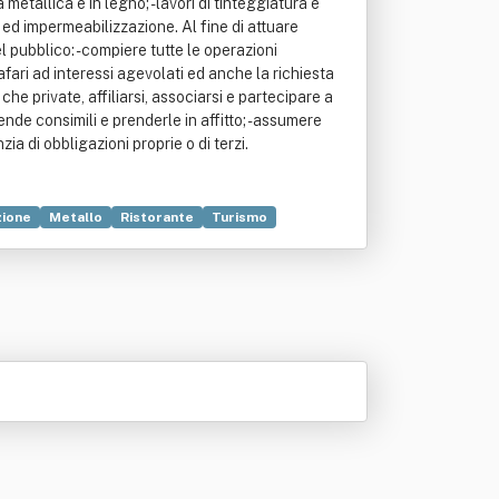
metallica e in legno; - lavori di tinteggiatura e
io ed impermeabilizzazione. Al fine di attuare
l pubblico: - compiere tutte le operazioni
rafari ad interessi agevolati ed anche la richiesta
he private, affiliarsi, associarsi e partecipare a
ende consimili e prenderle in affitto; - assumere
zia di obbligazioni proprie o di terzi.
ione
Metallo
Ristorante
Turismo