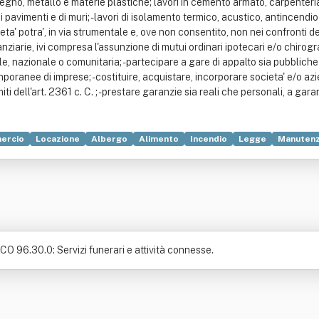
n legno, metallo e materie plastiche; lavori in cemento armato, carpenteria 
 di pavimenti e di muri; - lavori di isolamento termico, acustico, antincend
ta' potra', in via strumentale e, ove non consentito, non nei confronti de
inanziarie, ivi compresa l'assunzione di mutui ordinari ipotecari e/o chirog
e, nazionale o comunitaria; - partecipare a gare di appalto sia pubbliche c
emporanee di imprese; - costituire, acquistare, incorporare societa' e/o azi
iti dell'art. 2361 c. C. ; - prestare garanzie sia reali che personali, a garan
ercio
Locazione
Albergo
Alimento
Incendio
Legge
Manutenz
CO 96.30.0: Servizi funerari e attività connesse.