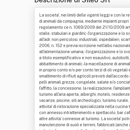
La societa', nei limiti delle vigenti leggi e con le
di animali da compagnia, mediante impianti propri e/o
regolamento ce n. 1069/2009 del 21/10/2009 artt. 8 (
stalle, stabulari e giardini; - l'organizzazione e lo s
all'adr, non pericolosi, industriali, ospedalieri, scar
2006, n. 152 e previa iscrizione nell'albo nazional
all'alimentazione umana; - l'organizzazione e lo svo
a titolo esemplificativo e non esaustivo, autobotti, 
abbattimento di animali; - la macellazione di animal
in proprio conto e/o per conto terzi di oli vegetal
smaltimento di rifiuti agricoli previsti dall'accor
pelli animali grezze, congelate, salate e/o conciate; 
l'affitto, la concessione, la realizzazione, l'amplia
turismo all'aria aperta, alberghi, motels, residenze 
vacanze, piscine, siti archeologici, turismo rurale,
attivita' di ristorazione specializzata nella cucina t
con annesso intrattenimento e spettacolo, bar caffe
altre attivita' connesse al turismo. La societa' potr
manutenzione di suoli e terreni, fabbricati (anche al