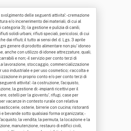
o svolgimento delle seguenti attivita': - cremazione
atura e/o incenerimento dei materiali, di cui al
ategoria 3); - la gestione e pulizia di canili,
ti solidi urbani, rifiuti speciali, pericolosi, di cui
e dai rifiuti; il tutto ai sensi del d. Lgs. 3 aprile
 ogni genere di prodotto alimentare non piu' idoneo
ne, anche con utilizzo di idonee attrezzature, quali,
rabili e non; - il servizio per conto terzi di
; - la lavorazione, stoccaggio, commercializzazione
r uso industriale e per uso cosmetico; - raccolta e
izzazione in proprio conto e/o per conto terzi di
eguenti attivita': - la costruzione, l'acquisto,
e, la gestione di: - impianti ricettivi per il
re, ostelli per la gioventu', rifugi, case per
i per vacanze in contesto rurale con relativa
pasticcerie, osterie, birrerie con cucina; ristoranti
i e bevande sotto qualsiasi forma organizzata; -
 l'acquisto, la vendita, la permuta, la locazione e la
uzione, manutenzione, restauro di edifici civili,