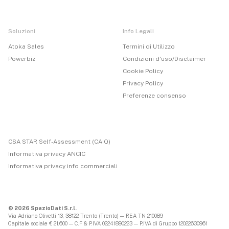
Soluzioni
Info Legali
Atoka Sales
Termini di Utilizzo
Powerbiz
Condizioni d'uso/Disclaimer
Cookie Policy
Privacy Policy
Preferenze consenso
CSA STAR Self-Assessment (CAIQ)
Informativa privacy ANCIC
Informativa privacy info commerciali
© 2026 SpazioDati S.r.l.
Via Adriano Olivetti 13, 38122 Trento (Trento) — REA TN 210089
Capitale sociale € 21.600 — C.F & P.IVA 02241890223 — P.IVA di Gruppo 12022630961