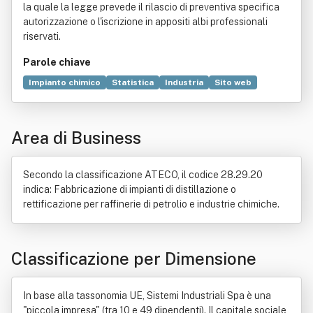
la quale la legge prevede il rilascio di preventiva specifica
autorizzazione o l'iscrizione in appositi albi professionali
riservati.
Parole chiave
Impianto chimico
Statistica
Industria
Sito web
Marketing
Legge
Costruzione
Progettazione
Carpenteria
Condizionamento (termotecnica)
Area di Business
Elettricità
Manutenzione
Meccanica applicata
Metallo
Turbomacchina
Vento
Secondo la classificazione ATECO, il codice 28.29.20
indica: Fabbricazione di impianti di distillazione o
rettificazione per raffinerie di petrolio e industrie chimiche.
Classificazione per Dimensione
In base alla tassonomia UE, Sistemi Industriali Spa è una
"piccola impresa" (tra 10 e 49 dipendenti). Il capitale sociale