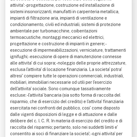
attivita': - progettazione, costruzione ed installazione di
sistemi insonorizzanti, manufatti in carpenteria metallica,
impianti di filtrazione aria, impianti di ventilazione e
condizionamento, civili ed industriali, sistemi di protezione
ambientale per turbomacchine, coibentazioni
termoacustiche, montaggi meccanici ed elettrici,
progettazione e costruzione di impianti in genere; -
esecuzione di impermeabilizzazioni, verniciature, trattamenti
ignifughi; - esecuzione di opere di manutenzione connesse
alle attivita' di cui sopra; - noleggio delle proprie attrezzature,
esclusa l'attivita' di locazione finanziaria. La societa' potra'
altresi' compiere tutte le operazioni commerciali, industriali,
mobiliari, immobiliari necessarie od utili per l'esercizio
dell'attivita' sociale. Sono comunque tassativamente
escluse: - l'attivita' bancaria (sia sotto forma di raccolta del
risparmio, che di esercizio del credito) e l'attivita' finanziaria
esercitata nei confronti del pubblico, cosi' come disposto
dalle vigenti disposizioni di legge e di attuazione e dalle
delibere del c. I. C. R. In materia di esercizio del credito e di
raccolta del risparmio; pertanto, solo nei suddetti limiti e'
consentito ai soci di finanziare la societa'; - ogni attivita' per