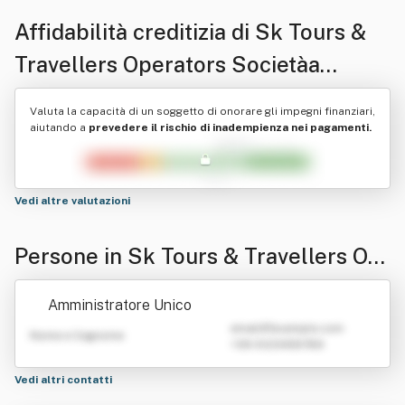
Affidabilità creditizia di
Sk Tours &
Travellers Operators Societàa
Responsabilita' Limitat A
Valuta la capacità di un soggetto di onorare gli impegni finanziari,
Semplificata
aiutando a
prevedere il rischio di inadempienza nei pagamenti.
Vedi altre valutazioni
Persone in Sk Tours & Travellers Op
erators Societàa Responsabilita' Lim
Amministratore Unico
itat A Semplificata
emailATexample.com
Nome e Cognome
+39 0123456789
Vedi altri contatti