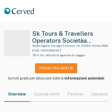
Sk Tours & Travellers
Operators Societàa
Responsabilita' Limitat A
Sede legale:
Via Ugo Foscolo, 14, 00185, Roma (RM)
P.IVA:
13330881007
Semplificata
79.11.00
:
Attività di agenzie di viaggio
PROVA ORA GRATIS
Iscriviti gratis per sbloccare tutte le
informazioni aziendali
Overview
Aziende simili
Persone
Valutazioni