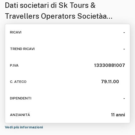
Dati societari di
Sk Tours &
Travellers Operators Societàa
Responsabilita' Limitat A
-
RICAVI
Semplificata
-
TREND RICAVI
13330881007
P.IVA
79.11.00
C. ATECO
-
DIPENDENTI
11 anni
ANZIANITÁ
Vedi più informazioni