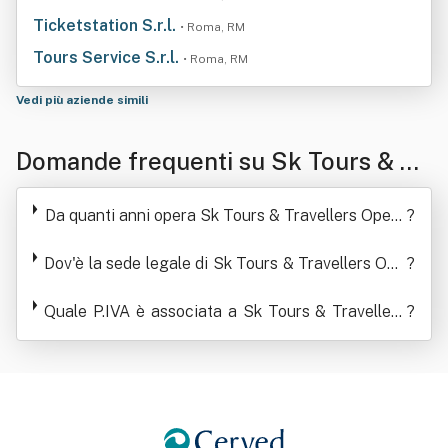
Ticketstation S.r.l.
• Roma, RM
Tours Service S.r.l.
• Roma, RM
Vedi più aziende simili
Domande frequenti su Sk Tours & Tr
avellers Operators Societàa Respon
Da quanti anni opera Sk Tours & Travellers Opera
?
sabilita' Limitat A Semplificata
tors Societàa Responsabilita' Limitat A Semplific
Dov'è la sede legale di Sk Tours & Travellers Ope
ata
?
rators Societàa Responsabilita' Limitat A Sempli
Quale P.IVA è associata a Sk Tours & Travellers
ficata
?
Operators Societàa Responsabilita' Limitat A Se
mplificata