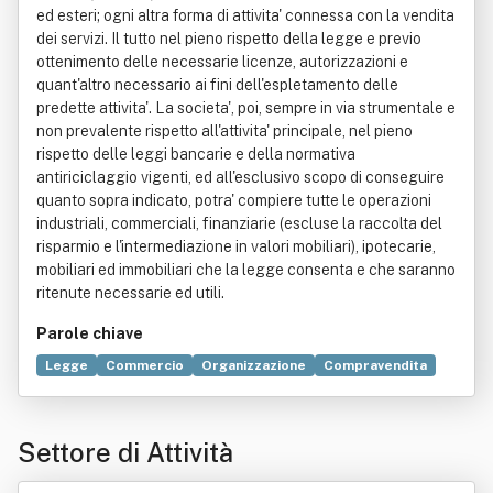
ed esteri; ogni altra forma di attivita' connessa con la vendita
dei servizi. Il tutto nel pieno rispetto della legge e previo
ottenimento delle necessarie licenze, autorizzazioni e
quant'altro necessario ai fini dell'espletamento delle
predette attivita'. La societa', poi, sempre in via strumentale e
non prevalente rispetto all'attivita' principale, nel pieno
rispetto delle leggi bancarie e della normativa
antiriciclaggio vigenti, ed all'esclusivo scopo di conseguire
quanto sopra indicato, potra' compiere tutte le operazioni
industriali, commerciali, finanziarie (escluse la raccolta del
risparmio e l'intermediazione in valori mobiliari), ipotecarie,
mobiliari ed immobiliari che la legge consenta e che saranno
ritenute necessarie ed utili.
Parole chiave
Legge
Commercio
Organizzazione
Compravendita
Trasporto
Servizio
Intermediario
Aeroplano
Automobile
Buono lavoro
Clientela (economia)
Settore di Attività
Individuo
Riciclaggio di denaro
Risorse umane