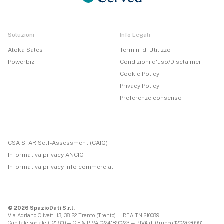
Soluzioni
Info Legali
Atoka Sales
Termini di Utilizzo
Powerbiz
Condizioni d'uso/Disclaimer
Cookie Policy
Privacy Policy
Preferenze consenso
CSA STAR Self-Assessment (CAIQ)
Informativa privacy ANCIC
Informativa privacy info commerciali
© 2026 SpazioDati S.r.l.
Via Adriano Olivetti 13, 38122 Trento (Trento) — REA TN 210089
Capitale sociale € 21.600 — C.F & P.IVA 02241890223 — P.IVA di Gruppo 12022630961