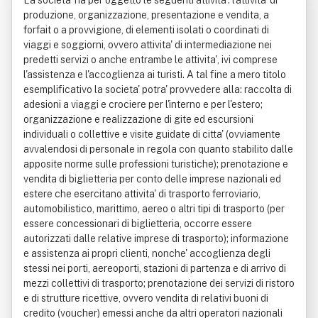
La societa' ha per oggetto le seguenti attivita': l'attivita' di
imitat A Semplificata
produzione, organizzazione, presentazione e vendita, a
forfait o a provvigione, di elementi isolati o coordinati di
viaggi e soggiorni, ovvero attivita' di intermediazione nei
predetti servizi o anche entrambe le attivita', ivi comprese
l'assistenza e l'accoglienza ai turisti. A tal fine a mero titolo
esemplificativo la societa' potra' provvedere alla: raccolta di
adesioni a viaggi e crociere per l'interno e per l'estero;
organizzazione e realizzazione di gite ed escursioni
individuali o collettive e visite guidate di citta' (ovviamente
avvalendosi di personale in regola con quanto stabilito dalle
apposite norme sulle professioni turistiche); prenotazione e
vendita di biglietteria per conto delle imprese nazionali ed
estere che esercitano attivita' di trasporto ferroviario,
automobilistico, marittimo, aereo o altri tipi di trasporto (per
essere concessionari di biglietteria, occorre essere
autorizzati dalle relative imprese di trasporto); informazione
e assistenza ai propri clienti, nonche' accoglienza degli
stessi nei porti, aereoporti, stazioni di partenza e di arrivo di
mezzi collettivi di trasporto; prenotazione dei servizi di ristoro
e di strutture ricettive, ovvero vendita di relativi buoni di
credito (voucher) emessi anche da altri operatori nazionali