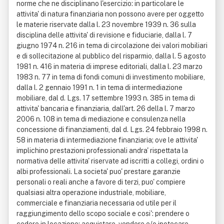
norme che ne disciplinano l'esercizio: in particolare le
attivita' di natura finanziaria non possono avere per oggetto
le materie riservate dalla l. 23 novembre 1939 n. 36 sulla
disciplina delle attivita' di revisione e fiduciarie, dalla l. 7
giugno 1974 n. 216 in tema di circolazione dei valori mobiliari
e di sollecitazione al pubblico del risparmio, dalla l. 5 agosto
1981 n. 416 in materia di imprese editoriali, dalla l. 23 marzo
1983 n. 77 in tema di fondi comuni di investimento mobiliare,
dalla l. 2 gennaio 1991 n. 1 in tema di intermediazione
mobiliare, dal d. Lgs. 17 settembre 1993 n. 385 in tema di
attivita' bancaria e finanziaria, dall'art. 26 della l. 7 marzo
2006 n. 108 in tema di mediazione e consulenza nella
concessione di finanziamenti, dal d. Lgs. 24 febbraio 1998 n.
58 in materia di intermediazione finanziaria; ove le attivita'
implichino prestazioni professionali andra' rispettata la
normativa delle attivita' riservate ad iscritti a collegi, ordini o
albi professionali. La societa' puo' prestare garanzie
personali o reali anche a favore di terzi, puo' compiere
qualsiasi altra operazione industriale, mobiliare,
commerciale e finanziaria necessaria od utile per il
raggiungimento dello scopo sociale e cosi': prendere o