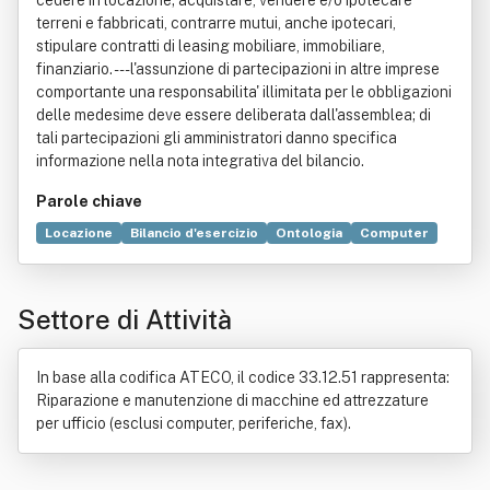
cedere in locazione; acquistare, vendere e/o ipotecare
terreni e fabbricati, contrarre mutui, anche ipotecari,
stipulare contratti di leasing mobiliare, immobiliare,
finanziario. ---l'assunzione di partecipazioni in altre imprese
comportante una responsabilita' illimitata per le obbligazioni
delle medesime deve essere deliberata dall'assemblea; di
tali partecipazioni gli amministratori danno specifica
informazione nella nota integrativa del bilancio.
Parole chiave
Locazione
Bilancio d'esercizio
Ontologia
Computer
Danno
Informatica
Intermediario
Norma giuridica
Periferica
Suolo
Telefono
Vendita al dettaglio
Settore di Attività
In base alla codifica ATECO, il codice 33.12.51 rappresenta:
Riparazione e manutenzione di macchine ed attrezzature
per ufficio (esclusi computer, periferiche, fax).