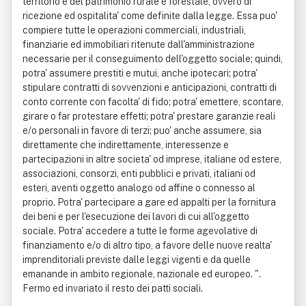
territorio e del patrimonio rurale e forestale, ovvero di
ricezione ed ospitalita' come definite dalla legge. Essa puo'
compiere tutte le operazioni commerciali, industriali,
finanziarie ed immobiliari ritenute dall'amministrazione
necessarie per il conseguimento dell'oggetto sociale; quindi,
potra' assumere prestiti e mutui, anche ipotecari; potra'
stipulare contratti di sovvenzioni e anticipazioni, contratti di
conto corrente con facolta' di fido; potra' emettere, scontare,
girare o far protestare effetti; potra' prestare garanzie reali
e/o personali in favore di terzi; puo' anche assumere, sia
direttamente che indirettamente, interessenze e
partecipazioni in altre societa' od imprese, italiane od estere,
associazioni, consorzi, enti pubblici e privati, italiani od
esteri, aventi oggetto analogo od affine o connesso al
proprio. Potra' partecipare a gare ed appalti per la fornitura
dei beni e per l'esecuzione dei lavori di cui all'oggetto
sociale. Potra' accedere a tutte le forme agevolative di
finanziamento e/o di altro tipo, a favore delle nuove realta'
imprenditoriali previste dalle leggi vigenti e da quelle
emanande in ambito regionale, nazionale ed europeo. ".
Fermo ed invariato il resto dei patti sociali.