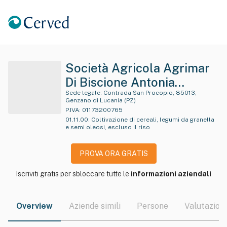
Società Agricola Agrimar
Di Biscione Antonia
Domenica & C. Snc
Sede legale:
Contrada San Procopio, 85013,
Genzano di Lucania (PZ)
P.IVA:
01173200765
01.11.00
:
Coltivazione di cereali, legumi da granella
e semi oleosi, escluso il riso
PROVA ORA GRATIS
Iscriviti gratis per sbloccare tutte le
informazioni aziendali
Overview
Aziende simili
Persone
Valutazioni