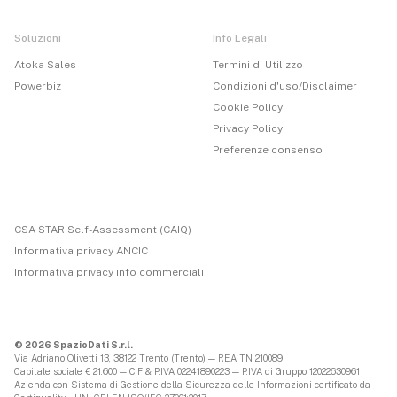
Soluzioni
Info Legali
Atoka Sales
Termini di Utilizzo
Powerbiz
Condizioni d'uso/Disclaimer
Cookie Policy
Privacy Policy
Preferenze consenso
CSA STAR Self-Assessment (CAIQ)
Informativa privacy ANCIC
Informativa privacy info commerciali
© 2026 SpazioDati S.r.l.
Via Adriano Olivetti 13, 38122 Trento (Trento) — REA TN 210089
Capitale sociale € 21.600 — C.F & P.IVA 02241890223 — P.IVA di Gruppo 12022630961
Azienda con Sistema di Gestione della Sicurezza delle Informazioni certificato da