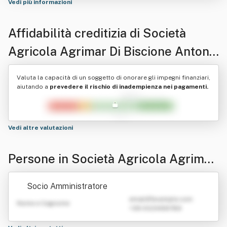
Vedi più informazioni
Affidabilità creditizia di
Società
Agricola Agrimar Di Biscione Antonia
Domenica & C. Snc
Valuta la capacità di un soggetto di onorare gli impegni finanziari,
aiutando a
prevedere il rischio di inadempienza nei pagamenti.
Vedi altre valutazioni
Persone in Società Agricola Agrimar
Di Biscione Antonia Domenica & C. S
Socio Amministratore
nc
emailATexample.com
Nome e Cognome
+39 0123456789