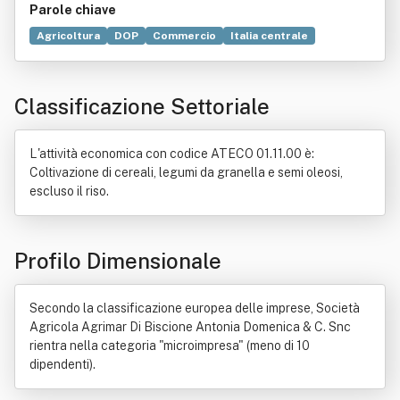
Parole chiave
Agricoltura
DOP
Commercio
Italia centrale
Allevamento
Comune
Contratto
Azienda agricola
Bosco
Appalto
Biologia
Campagna
Classificazione Settoriale
Convenzione (diritto)
Facoltà (diritto)
Flora
Legge
L'attività economica con codice ATECO 01.11.00 è:
Coltivazione di cereali, legumi da granella e semi oleosi,
escluso il riso.
Profilo Dimensionale
Secondo la classificazione europea delle imprese, Società
Agricola Agrimar Di Biscione Antonia Domenica & C. Snc
rientra nella categoria "microimpresa" (meno di 10
dipendenti).