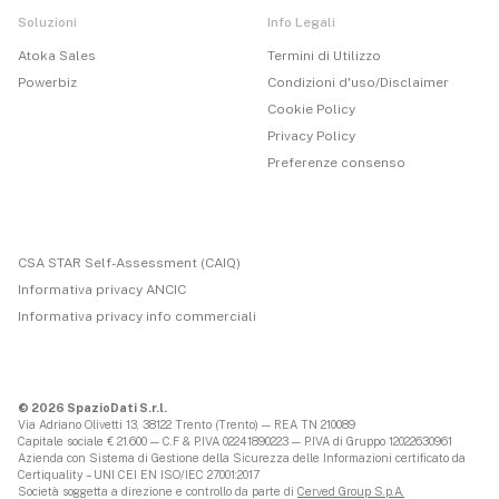
Soluzioni
Info Legali
Atoka Sales
Termini di Utilizzo
Powerbiz
Condizioni d'uso/Disclaimer
Cookie Policy
Privacy Policy
Preferenze consenso
CSA STAR Self-Assessment (CAIQ)
Informativa privacy ANCIC
Informativa privacy info commerciali
© 2026 SpazioDati S.r.l.
Via Adriano Olivetti 13, 38122 Trento (Trento) — REA TN 210089
Capitale sociale € 21.600 — C.F & P.IVA 02241890223 — P.IVA di Gruppo 12022630961
Azienda con Sistema di Gestione della Sicurezza delle Informazioni certificato da
Certiquality – UNI CEI EN ISO/IEC 27001:2017
Società soggetta a direzione e controllo da parte di
Cerved Group S.p.A.