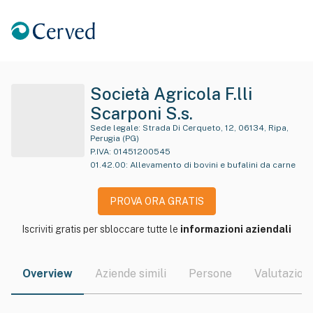
Società Agricola F.lli
Scarponi S.s.
Sede legale:
Strada Di Cerqueto, 12, 06134, Ripa,
Perugia (PG)
P.IVA:
01451200545
01.42.00
:
Allevamento di bovini e bufalini da carne
PROVA ORA GRATIS
Iscriviti gratis per sbloccare tutte le
informazioni aziendali
Overview
Aziende simili
Persone
Valutazioni