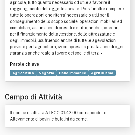
agricola, tutto quanto necessario od utile a favorire il
raggiungimento dell'oggetto sociale. Potra' inoltre compiere
tutte le operazioni che riterra' necessarie o utili per il
conseguimento dello scopo sociale: operazioni mobiliari ed
immobiliari, assunzione di prestiti e mutui, anche ipotecari,
per il finanziamento della gestione, delle attrezzature e
degli immobili, usufruendo anche di tutte le agevolazioni
previste per l'agricoltura, ivi compresa la prestazione di ogni
garanzia anche reale a favore dei soci e di terzi. -
Parole chiave
Agricoltura
Negozio
Bene immobile
Agriturismo
Allevamento
Ceramica
Legge
Prodotto (economia)
Proprietà (diritto)
Speculazione
Tabacco
Campo di Attività
Vendita diretta
Il codice di attività ATECO 01.42.00 corrisponde a:
Allevamento di bovini e bufalini da carne.