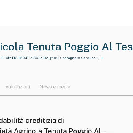
icola Tenuta Poggio Al Teso
FELCIAINO 189/B, 57022, Bolgheri, Castagneto Carducci (LI)
Valutazioni
News e media
dabilità creditizia di
ietà Agricola Tenuta Poggio Al