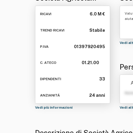
Tenuta Poggio Al
Teso
Valu
6.0 M €
RICAVI
Tesoro S.r.l
aiut
Stabile
TREND RICAVI
Vedi al
01397920495
P.IVA
01.21.00
C. ATECO
Per
ggio
33
DIPENDENTI
A
Nom
24 anni
ANZIANITÁ
Vedi più informazioni
Vedi al
Descrizione di Società Agrico