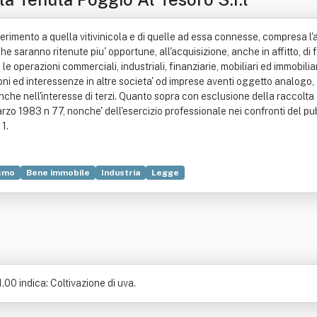
 riferimento a quella vitivinicola e di quelle ad essa connesse, compresa l
he saranno ritenute piu' opportune, all'acquisizione, anche in affitto, di f
e le operazioni commerciali, industriali, finanziarie, mobiliari ed immobil
ni ed interessenze in altre societa' od imprese aventi oggetto analogo, a
nche nell'interesse di terzi. Quanto sopra con esclusione della raccolta del
marzo 1983 n 77, nonche' dell'esercizio professionale nei confronti del pubb
 1.
ismo
Bene immobile
Industria
Legge
00 indica: Coltivazione di uva.