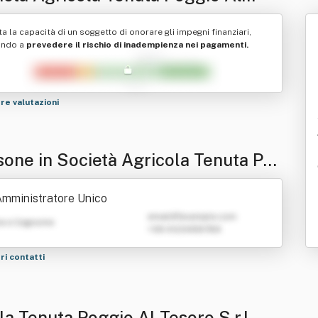
ro S.r.l
ta la capacità di un soggetto di onorare gli impegni finanziari,
ando a
prevedere il rischio di inadempienza nei pagamenti.
tre valutazioni
sone in Società Agricola Tenuta Po
 Al Tesoro S.r.l
mministratore Unico
emailATexample.com
e e Cognome
+39 0123456789
tri contatti
la Tenuta Poggio Al Tesoro S.r.l