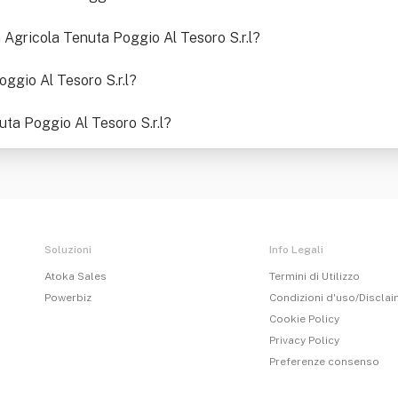
à Agricola Tenuta Poggio Al Tesoro S.r.l
?
ggio Al Tesoro S.r.l
?
ta Poggio Al Tesoro S.r.l
?
Soluzioni
Info Legali
Atoka Sales
Termini di Utilizzo
Powerbiz
Condizioni d'uso/Discla
Cookie Policy
Privacy Policy
Preferenze consenso