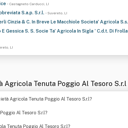
lice
• Castagneto Carducci, LI
breviata S.a.p. S.r.l.
• Suvereto, LI
rli Cinzia & C. In Breve Le Macchiole Societa' Agricola S.s
 E Gessica S. S. Socie Ta' Agricola In Sigla ' C.d.t. Di Frolla
ereto, LI
 Agricola Tenuta Poggio Al Tesoro S.r.l
cietà Agricola Tenuta Poggio Al Tesoro S.r.l
?
Poggio Al Tesoro S.r.l
?
cola Tenuta Poggio Al Tesoro S.r.l
?