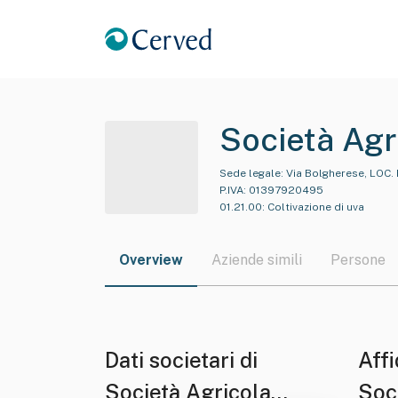
Società Agr
Sede legale:
Via Bolgherese, LOC. 
P.IVA:
01397920495
01.21.00
:
Coltivazione di uva
Overview
Aziende simili
Persone
Dati societari di
Affi
Società Agricola
Soc