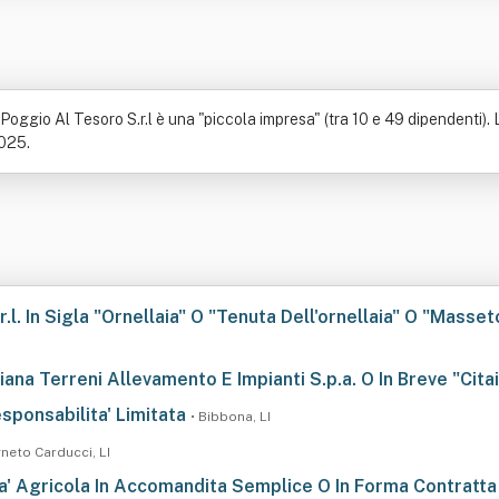
ggio Al Tesoro S.r.l è una "piccola impresa" (tra 10 e 49 dipendenti). La
2025.
.l. In Sigla "Ornellaia" O "Tenuta Dell'ornellaia" O "Mass
liana Terreni Allevamento E Impianti S.p.a. O In Breve "Citai
sponsabilita' Limitata
• Bibbona, LI
neto Carducci, LI
ta' Agricola In Accomandita Semplice O In Forma Contratt