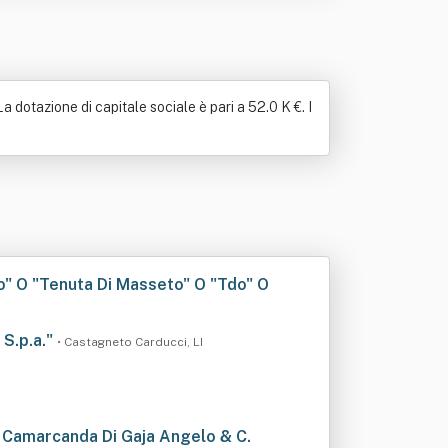
 dotazione di capitale sociale è pari a 52.0 K €. I
eto" O "Tenuta Di Masseto" O "Tdo" O
 S.p.a."
• Castagneto Carducci, LI
a Camarcanda Di Gaja Angelo & C.