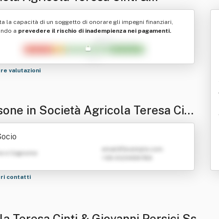
vanni Persici Ss
ta la capacità di un soggetto di onorare gli impegni finanziari,
ando a
prevedere il rischio di inadempienza nei pagamenti.
tre valutazioni
sone in Società Agricola Teresa Cin
 Giovanni Persici Ss
Socio
emailATexample.com
e e Cognome
+39 0123456789
tri contatti
la Teresa Cinti & Giovanni Persici Ss