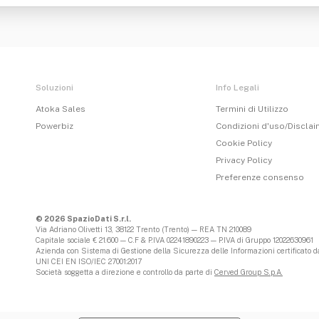
Soluzioni
Info Legali
Atoka Sales
Termini di Utilizzo
Powerbiz
Condizioni d'uso/Discla
Cookie Policy
Privacy Policy
Preferenze consenso
© 2026 SpazioDati S.r.l.
Via Adriano Olivetti 13, 38122 Trento (Trento) — REA TN 210089
Capitale sociale € 21.600 — C.F & P.IVA 02241890223 — P.IVA di Gruppo 12022630961
Azienda con Sistema di Gestione della Sicurezza delle Informazioni certificato da
UNI CEI EN ISO/IEC 27001:2017
Società soggetta a direzione e controllo da parte di
Cerved Group S.p.A.