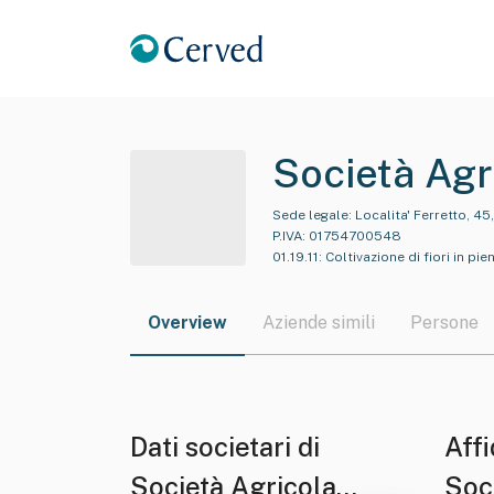
Società Agr
Sede legale:
Localita' Ferretto, 45
P.IVA:
01754700548
01.19.11
:
Coltivazione di fiori in pie
Overview
Aziende simili
Persone
Dati societari di
Affi
Società Agricola
Soc