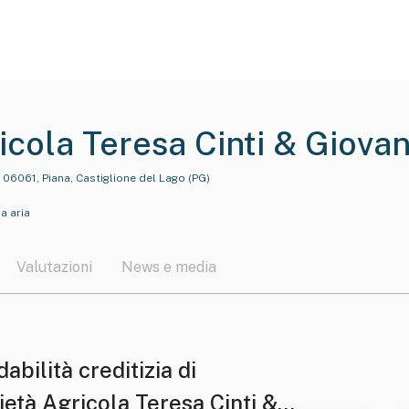
icola Teresa Cinti & Giovan
, 06061, Piana, Castiglione del Lago (PG)
na aria
Valutazioni
News e media
dabilità creditizia di
ietà Agricola Teresa Cinti &