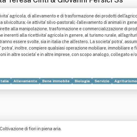
ivita' agricola, di allevamento e di trasformazione dei prodotti dell'agricol
lvicoltura; - le attivita' silvo-pastorali; - l'allevamento di animali in gener
rette alla manipolazione, trasformazione e commercializzazione di prodotti
 inerenti alla ricettivita' agricola in genere, al turismo rurale, all'agri
tranno essere svolte, sia in italia che all'estero. La societa' potra', as
potra', inoltre, compiere qualsiasi operazione mobiliare, immobiliare e 
 in altre societa' e in altre imprese, con scopo analogo, collegato e/o s
Italia
Allevamento
Bene immobile
Biologia
Servizio
Agriturismo
oltivazione di fiori in piena aria.