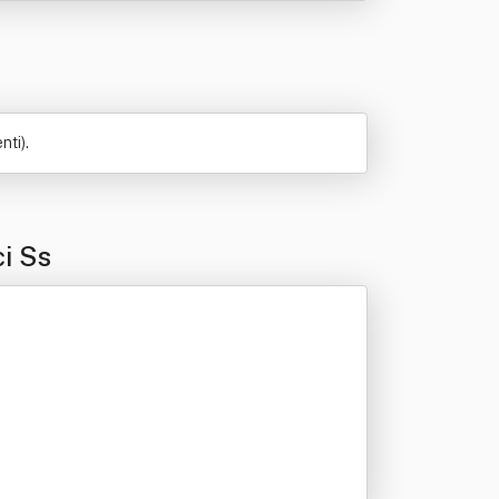
nti).
ci Ss