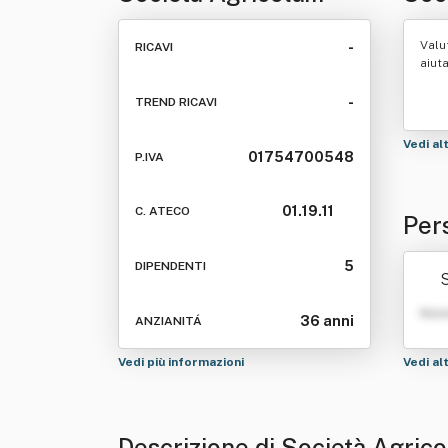
Teresa Cinti &
Gio
Valu
-
RICAVI
Giovanni Persici Ss
aiut
-
TREND RICAVI
Vedi al
01754700548
P.IVA
01.19.11
C. ATECO
Per
ti &
5
DIPENDENTI
Nom
36 anni
ANZIANITÁ
Vedi più informazioni
Vedi al
Descrizione di Società Agrico