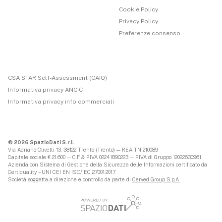
Cookie Policy
Privacy Policy
Preferenze consenso
CSA STAR Self-Assessment (CAIQ)
Informativa privacy ANCIC
Informativa privacy info commerciali
© 2026 SpazioDati S.r.l.
Via Adriano Olivetti 13, 38122 Trento (Trento) — REA TN 210089
Capitale sociale € 21.600 — C.F & P.IVA 02241890223 — P.IVA di Gruppo 12022630961
Azienda con Sistema di Gestione della Sicurezza delle Informazioni certificato da
Certiquality – UNI CEI EN ISO/IEC 27001:2017
Società soggetta a direzione e controllo da parte di
Cerved Group S.p.A.