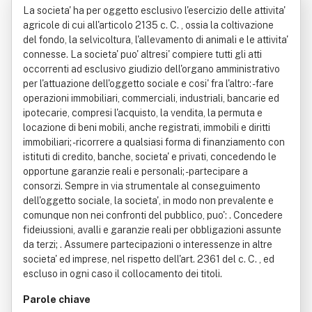
La societa' ha per oggetto esclusivo l'esercizio delle attivita'
agricole di cui all'articolo 2135 c. C. , ossia la coltivazione
del fondo, la selvicoltura, l'allevamento di animali e le attivita'
connesse. La societa' puo' altresi' compiere tutti gli atti
occorrenti ad esclusivo giudizio dell'organo amministrativo
per l'attuazione dell'oggetto sociale e cosi' fra l'altro: - fare
operazioni immobiliari, commerciali, industriali, bancarie ed
ipotecarie, compresi l'acquisto, la vendita, la permuta e
locazione di beni mobili, anche registrati, immobili e diritti
immobiliari; - ricorrere a qualsiasi forma di finanziamento con
istituti di credito, banche, societa' e privati, concedendo le
opportune garanzie reali e personali; - partecipare a
consorzi. Sempre in via strumentale al conseguimento
dell'oggetto sociale, la societa', in modo non prevalente e
comunque non nei confronti del pubblico, puo': . Concedere
fideiussioni, avalli e garanzie reali per obbligazioni assunte
da terzi; . Assumere partecipazioni o interessenze in altre
societa' ed imprese, nel rispetto dell'art. 2361 del c. C. , ed
escluso in ogni caso il collocamento dei titoli.
Parole chiave