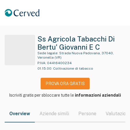
Ss Agricola Tabacchi Di
Bertu' Giovanni E C
Sede legale:
Strada Nuova Padovana, 37040,
Veronella (VR)
P.IVA:
04416400234
01.15.00
:
Coltivazione di tabacco
PROVA ORA GRATIS
Iscriviti gratis per sbloccare tutte le
informazioni aziendali
Overview
Aziende simili
Persone
Valutazioni