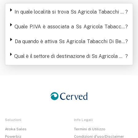
abacchi Di Bertu' Giovanni E C
In quale località si trova Ss Agricola Tabacchi Di
?
Bertu' Giovanni E C
Quale P.IVA è associata a Ss Agricola Tabacchi
?
Di Bertu' Giovanni E C
Da quando è attiva Ss Agricola Tabacchi Di Bert
?
u' Giovanni E C
Qual è il settore di destinazione di Ss Agricola Ta
?
bacchi Di Bertu' Giovanni E C
Soluzioni
Info Legali
Atoka Sales
Termini di Utilizzo
Powerbiz
Condizioni d'uso/Disclaimer