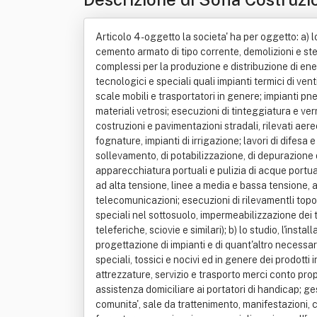
Articolo 4 - oggetto la societa' ha per oggetto: a) lo studio, la costruzione, la manutenzione e la gestione: di lavori in terra con eventuali opere connesse in muratura e cemento armato di tipo corrente, demolizioni e sterri, edifici civili, industriali, monumentali completi di impianti e di opere connesse ed accessorie, opere murarie relative ai complessi per la produzione e distribuzione di energia; lavori di restauro di edifici monumentali, lavori e scavi archeologici, opere speciali in cemento armato; impianti tecnologici e speciali quali impianti termici di ventilazione e di condizionamento; impianti igienici, idrosanitari, cucine, lavanderie, impianti per gas; impianti di ascensori, scale mobili e trasportatori in genere; impianti pneumatici, impianti di sicurezza; fornitura ed installazione di manufatti in metallo, legno, materie plastiche, materiali lapidei, materiali vetrosi; esecuzioni di tinteggiatura e verniciatura; fornitura in opera di isolamenti termici, acustici, antincedi; lavori di intonacatura e di impermeabilizzazione; costruzioni e pavimentazioni stradali, rilevati aereoportuali e ferroviari; segnaletica e sicurezza stradale; pavimentazioni con materiali speciali; lavori idraulici, acquedotti, fognature, impianti di irrigazione; lavori di difesa e sistemazione idraulica, gasdotti, oleodotti; lavori di sistemazione agraria, forestale e di verde pubblico; impianti di sollevamento, di potabilizzazione, di depurazione delle acque; impianti di trattamento di rifiuti; costruzioni di moli, bacini, banchine, lavori di dragaggio; manutenzioni di apparecchiatura portuali e pulizia di acque portuali; impianti per la produzione di energia da fonti alternative; impianti elettrici per centrali, cabine di trasformazione, linee ad alta tensione, linee a media e bassa tensione, apparati vari, impianti esterni di illuminazione, linee telefoniche ed opere connesse, carpenteria metallica, impianti di telecomunicazioni; esecuzioni di rilevamentli topografici speciali, esplorazioni del sottosuolo con mezzi speciali; fondazioni speciali; consolidamento dei terreni ed opere speciali nel sottosuolo, impermeabilizzazione dei terreni, trivellazioni e pozzi, fornitura ed installazioni di impianti ed apparati di sollevamento e trasporto (gru, filovie, teleferiche, sciovie e similari); b) lo studio, l'installazione, la manutenzione, la gestione, l'assistenza, la commercializzazione, l'organizzazione dei mezzi e dei servizi per la progettazione di impianti e di quant'altro necessario per la tutela dell'ambiente, l'eliminazione, il trasporto, lo stoccaggio, il disinquinamento, lo smaltimento dei rifiuti urbani, speciali, tossici e nocivi ed in genere dei prodotti inquinanti sia nel contenuto che nella forma, deratizzazione, servizi di pulizia, pulizia spiagge; c) noli macchinari ed attrezzature, servizio e trasporto merci conto proprio e conto terzi, servizi di autolinee con autobus, servizi sociali quali l'assistenza domiciliare agli anziani, servizi assistenza domiciliare