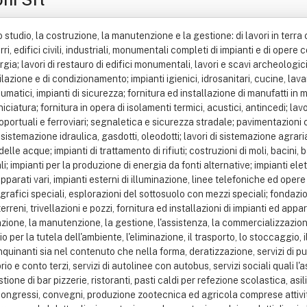
 ai portatori di handicap; gestione di bar pizzerie, ristoranti, pasti caldi per refezione scolastica, asili nido, case di riposo, di cure, ospedali, caserme, comunita', sale da trattenimento, manifestazioni, congressi, convegni, produzione zootecnica ed agricola comprese attivita' sportive ed equestre; pulizia e spurgo fognature e pozzi neri; commercializzazione all'ingrosso ed al dettaglio, importazione ed esportazione dei prodotti di cui alle tabelle merceologiche previste dalla legge 426 dell'11 giugno 1971, tabelle i - ii - iii - tv - v - vi - vii - viii - ix - x - xi - xii - xiii e xiv segnaletica stradale, materiale da costruzioni e per l'edilizia, macchine ed attrezzature per l'arredamento urbano, e per la toponomastica, articoli sportivi e macchine ed attrezzature per ufficio ed arredamenti scolastici), con rappresentanze, con e senza depositi. D) servizi integrati per la realizzazione e l'eventuale successiva gestione di interventi di risparmio ed efficienza energetica. Esercizio, in via diretta e/o attraverso societa' ed enti di partecipazione, di attivita' nel campo della ricerca, produzione, approvvigionamento, trasporto, trasformazione, distribuzione, acquisto, vendita, utilizzo e recupero delle energie, ivi inclusi i sistemi logistici integrati e la conservazione del patrimonio ambientale promuovendo anche le capacita' professionali e d'impresa esistenti sul territorio, perseguendo la riduzione ed il contenimento dell'inquinamento atmosferico e la conseguente ricerca ed approvvigionamento di tecnologie adatte allo scopo, anche mediante l'organizzazione e la gestione di corsi di formazione e convegni. La societa' per il conseguimento dello scopo sociale, si prefigge in particolare di operare, ove possibile, in veste di e. S. Co. (energy service company) secondo canoni e le filosofie indicate in sede europea, ovvero di societa' di servizi energetici, promuovere ottimizzazione dei consumi energetici mediante le tecniche dei t. P. F. (third party financing) e del p. F. (project financing) per ottenere la compressione della domanda energetica e la riduzione delle emissioni inquinanti con investimenti nulli o ridotti per i clienti; promuovere anche mediante corsi di formazione specifici, la creazione e la formazione di professionalita' nuove nel settore del risparmio energetico e tutelare le capacita' occupazionali nel settore a favore preferibilmente di pmi, aziende artigiane, cooperative di produzione o di servizi, e comunque ad imprese sotto qualsiasi forma costituite. E) la realizzazione, commercializzazione ed istallazione di colonne elettriche e punti di approvigionamento di energia, nel rispetto della normativa vigente; l'attivita' di formazione e commercializzazione di corsi di formazione anche in modalita' e-learning; la redazione di progetti volti all'ottenimento dei titoli di efficienza energetica; la redazione di progetti volti all'ottenimento dei titoli di efficienza energetica; - la promozione e realizzazione di progetti e di interventi di efficientamento energetico rivolti a soggetti pubblici e privati tramite tutti gli strumenti finanziari disponibili, ivi compreso il ftt (finanziamento tramite terzi) attraverso la stipula di adeguati contratti di servizi di energia nel rispetto delle norme vigenti; - la commercializzazione, cessione e vendita di energia elettrica e termica mediante stipula di contratti bilaterali e convenzioni con enti pubblici e privati nel rispetto delle norme vigenti; - la realizzazione di interventi nel campo energetico mirati: alla riduzione dei consumi di risorse energetiche tradizionali, fossili e/o non rinnovabili; la societa'' per il perseguimento dello scopo sociale, si prefigge in particolare di: - promuovere e realizzare l'efficientamento e l'ottimizzazione de/ consumi energetici mediante le tecniche del t. P. F. (third party financing) e del p. F. (project financing); - sviluppare, promuovere e partecipare ad accordi con i soggetti finanziari e bancari, pubblici e privati, al fine di agevolare l'accesso al credito; - promuovere e sviluppare l'accesso alle fonti di finanziamento derivanti da programmi comunitari, fondi nazionali e regionali, ivi inclusi tutti gli strumenti finanziari in accordo alla legislazione regionale, nazionale e comunitaria; - promuovere, anche mediante corsi di fo