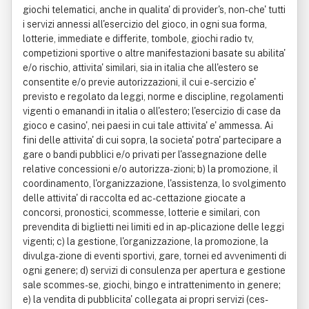
giochi telematici, anche in qualita' di provider's, non-che' tutti
i servizi annessi all'esercizio del gioco, in ogni sua forma,
lotterie, immediate e differite, tombole, giochi radio tv,
competizioni sportive o altre manifestazioni basate su abilita'
e/o rischio, attivita' similari, sia in italia che all'estero se
consentite e/o previe autorizzazioni, il cui e-sercizio e'
previsto e regolato da leggi, norme e discipline, regolamenti
vigenti o emanandi in italia o all'estero; l'esercizio di case da
gioco e casino', nei paesi in cui tale attivita' e' ammessa. Ai
fini delle attivita' di cui sopra, la societa' potra' partecipare a
gare o bandi pubblici e/o privati per l'assegnazione delle
relative concessioni e/o autorizza-zioni; b) la promozione, il
coordinamento, l'organizzazione, l'assistenza, lo svolgimento
delle attivita' di raccolta ed ac-cettazione giocate a
concorsi, pronostici, scommesse, lotterie e similari, con
prevendita di biglietti nei limiti ed in ap-plicazione delle leggi
vigenti; c) la gestione, l'organizzazione, la promozione, la
divulga-zione di eventi sportivi, gare, tornei ed avvenimenti di
ogni genere; d) servizi di consulenza per apertura e gestione
sale scommes-se, giochi, bingo e intrattenimento in genere;
e) la vendita di pubblicita' collegata ai propri servizi (ces-