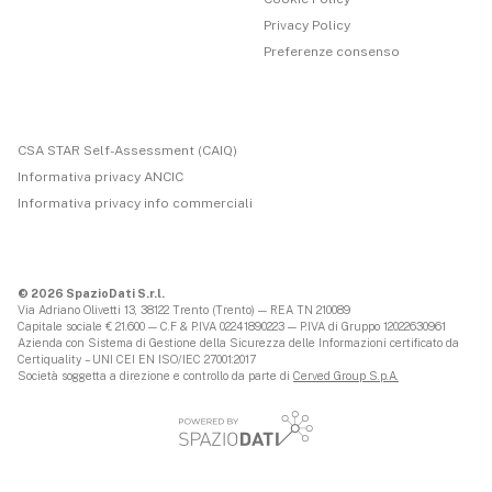
Privacy Policy
Preferenze consenso
CSA STAR Self-Assessment (CAIQ)
Informativa privacy ANCIC
Informativa privacy info commerciali
© 2026 SpazioDati S.r.l.
Via Adriano Olivetti 13, 38122 Trento (Trento) — REA TN 210089
Capitale sociale € 21.600 — C.F & P.IVA 02241890223 — P.IVA di Gruppo 12022630961
Azienda con Sistema di Gestione della Sicurezza delle Informazioni certificato da
Certiquality – UNI CEI EN ISO/IEC 27001:2017
Società soggetta a direzione e controllo da parte di
Cerved Group S.p.A.