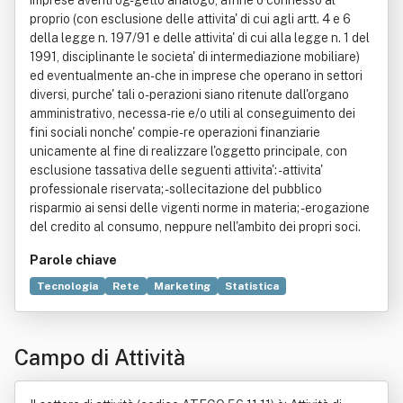
imprese aventi og-getto analogo, affine o connesso al
proprio (con esclusione delle attivita' di cui agli artt. 4 e 6
della legge n. 197/91 e delle attivita' di cui alla legge n. 1 del
1991, disciplinante le societa' di intermediazione mobiliare)
ed eventualmente an-che in imprese che operano in settori
diversi, purche' tali o-perazioni siano ritenute dall'organo
amministrativo, necessa-rie e/o utili al conseguimento dei
fini sociali nonche' compie-re operazioni finanziarie
unicamente al fine di realizzare l'oggetto principale, con
esclusione tassativa delle seguenti attivita': - attivita'
professionale riservata; - sollecitazione del pubblico
risparmio ai sensi delle vigenti norme in materia; - erogazione
del credito al consumo, neppure nell'ambito dei propri soci.
Parole chiave
Tecnologia
Rete
Marketing
Statistica
Informazione
Servizio
Commercio
Sito web
Elettronica
Imbarcazione
Sport
Promozione
Campo di Attività
Arredamento
Bene immobile
Compravendita
Nautica
Organizzazione
Progettazione
Telematica