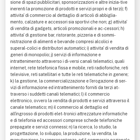
sione di spazi pubblicitari, sponsorizzazioni e altre inizia-tive
inerenti la promozione di prodotti e servizi propri e di terzi); f)
attivita' di commercio al dettaglio di articoli di abbiglia-
mento, calzature e accessori sia sportivi che non; g) attivita'
di vendita di gadgets, articoli promozionali e ac-cessori; h)
attivita' di gestione bar, ristorante, pizzeria e di sommi-
nistrazione di alimenti e bevande compresi alcolici e
superal-colici e distributori automatici; i) attivita' di vendita di
generi di monopolio; j) servizi di informazione e
intrattenimento attraverso i di-versi canali telematici, quali
internet, rete telefonica fissa e mobile, reti radiofoniche, reti
televisive, reti satellitari e tutte le reti telematiche in genere;
k) la gestione, la commercializzazione e l'erogazione di ser-
vizi di informazione ed intrattenimento forniti da terzi at-
traverso i suddetti canali telematici; l) il commercio
elettronico, ovvero la vendita di prodotti e servizi attraverso il
canale telematico; m) il commercio al dettaglio ed
all'ingrosso di prodotti elet-tronici attrezzature informatiche
e di telefonia ed accessori comprese schede telefoniche
prepagate e servizi connessi; n) la ricerca, lo studio, la
progettazione, lo sviluppo, la produzione, la vendita, la