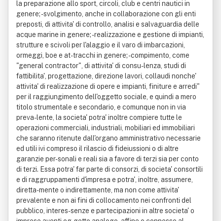
la preparazione allo sport, circoli, club e centri nautici in
genere; - svolgimento, anche in collaborazione con gli enti
preposti, di attivita' di controllo, analisi e salvaguardia delle
acque marine in genere; - realizzazione e gestione di impianti,
strutture e scivoli per l'alaggio e il varo di imbarcazioni,
ormeggi, boe e at-tracchi in genere; - compimento, come
"general contractor", di attivita' di consu-lenza, studi di
fattibilita', progettazione, direzione lavori, collaudi nonche'
attivita' di realizzazione di opere e impianti, finiture e arredi"
per il raggiungimento dell'oggetto sociale, e quindi a mero
titolo strumentale e secondario, e comunque non in via
preva-lente, la societa' potra' inoltre compiere tutte le
operazioni commerciali, industriali, mobiliari ed immobiliari
che saranno ritenute dall'organo amministrativo necessarie
ed utili ivi compreso il rilascio di fideiussioni o di altre
garanzie per-sonali e reali sia a favore di terzi sia per conto
di terzi. Essa potra' far parte di consorzi, di societa' consortili
e di raggruppamenti d'impresa e potra', inoltre, assumere,
diretta-mente o indirettamente, ma non come attivita'
prevalente e non ai fini di collocamento nei confronti del
pubblico, interes-senze e partecipazioni in altre societa' o