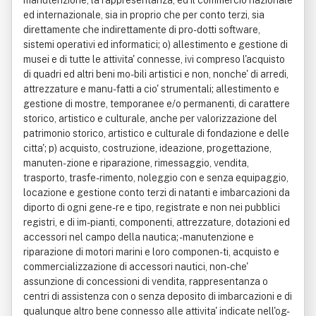
manutenzione, la rappresentanza, ed il commercio nazionale
ed internazionale, sia in proprio che per conto terzi, sia
direttamente che indirettamente di pro-dotti software,
sistemi operativi ed informatici; o) allestimento e gestione di
musei e di tutte le attivita' connesse, ivi compreso l'acquisto
di quadri ed altri beni mo-bili artistici e non, nonche' di arredi,
attrezzature e manu-fatti a cio' strumentali; allestimento e
gestione di mostre, temporanee e/o permanenti, di carattere
storico, artistico e culturale, anche per valorizzazione del
patrimonio storico, artistico e culturale di fondazione e delle
citta'; p) acquisto, costruzione, ideazione, progettazione,
manuten-zione e riparazione, rimessaggio, vendita,
trasporto, trasfe-rimento, noleggio con e senza equipaggio,
locazione e gestione conto terzi di natanti e imbarcazioni da
diporto di ogni gene-re e tipo, registrate e non nei pubblici
registri, e di im-pianti, componenti, attrezzature, dotazioni ed
accessori nel campo della nautica; - manutenzione e
riparazione di motori marini e loro componen-ti, acquisto e
commercializzazione di accessori nautici, non-che'
assunzione di concessioni di vendita, rappresentanza o
centri di assistenza con o senza deposito di imbarcazioni e di
qualunque altro bene connesso alle attivita' indicate nell'og-