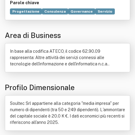
Parole chiave
Progettazione
Consulenza
Governance
Servizio
Ricerca scientifica
Tecnologia
Formazione
Misura
Bene immobile
Manutenzione
Database
Area di Business
Controllo di gestione
Commercio
Computer
Comunicazione
Internet
Organizzazione
Produzione
In base alla codifica ATECO, il codice 62.90.09
rappresenta: Altre attività dei servizi connessi alle
tecnologie dell'informazione e dell'informatica n.c.a..
Profilo Dimensionale
Soultec Srl appartiene alla categoria "media impresa" per
numero di dipendenti (tra 50 e 249 dipendenti). L'ammontare
del capitale sociale è 20.0 K €. I dati economici più recenti si
riferiscono all'anno 2025.