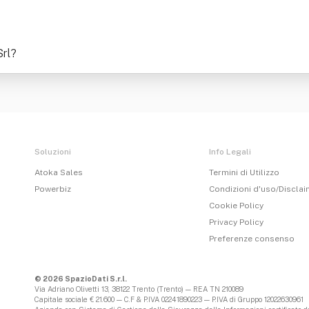
Srl
?
Soluzioni
Info Legali
Atoka Sales
Termini di Utilizzo
Powerbiz
Condizioni d'uso/Discla
Cookie Policy
Privacy Policy
Preferenze consenso
© 2026 SpazioDati S.r.l.
Via Adriano Olivetti 13, 38122 Trento (Trento) — REA TN 210089
Capitale sociale € 21.600 — C.F & P.IVA 02241890223 — P.IVA di Gruppo 12022630961