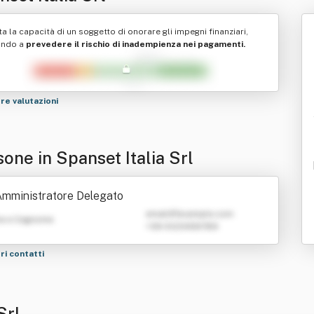
ta la capacità di un soggetto di onorare gli impegni finanziari,
ando a
prevedere il rischio di inadempienza nei pagamenti.
tre valutazioni
one in Spanset Italia Srl
mministratore Delegato
emailATexample.com
e e Cognome
+39 0123456789
tri contatti
Srl