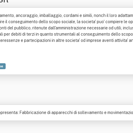
mento, ancoraggio, imballaggio, cordami e simili, nonch il loro adattamen
e il conseguimento dello scopo sociale, la societa' puo' compiere le oper
onti del pubblico, ritenute dall'amministrazione necessarie od utili, inclus
eali per debiti di terzi in quanto strumentali al conseguimento dello sco
ressenze e partecipazioni in altre societa' od imprese aventi attivita' an
ne
appresenta: Fabbricazione di apparecchi di sollevamento e movimentazi