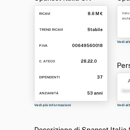
Valu
8.6 M €
RICAVI
aiut
Stabile
TREND RICAVI
Vedi al
00649560018
P.IVA
28.22.0
C. ATECO
Pers
37
DIPENDENTI
A
Nom
53 anni
ANZIANITÁ
Vedi più informazioni
Vedi al
Descrizione di Spanset Italia 