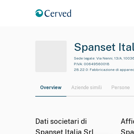
Spanset Ital
Sede legale:
Via Nenni, 13/A, 1003
P.IVA:
00649560018
28.22.0
:
Fabbricazione di appare
Overview
Aziende simili
Persone
Dati societari di
Affi
Spanset Italia Srl
Span